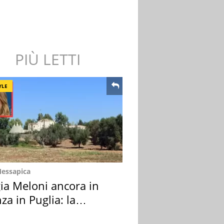
PIÙ LETTI
YLE
Messapica
ia Meloni ancora in
za in Puglia: la
ion scelta