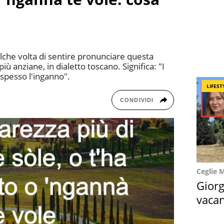
lche volta di sentire pronunciare questa
iù anziane, in dialetto toscano. Significa: "I
spesso l'inganno".
LIFEST
CONDIVIDI
Ceglie 
Giorg
vacan
locat