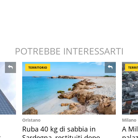
POTREBBE INTERESSARTI
TERRITORIO
TERRI
Oristano
Milano
Ruba 40 kg di sabbia in
A Mi
ro
Sardegna, restituiti dopo
palaz