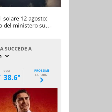
si solare 12 agosto:
o del ministero su
 osservarla