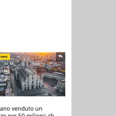
TORIO
lano venduto un
zo per 50 milioni: chi