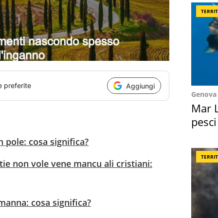
TERRI
e preferite
Aggiungi
Genova
Mar L
pesci
Suez
 pole: cosa significa?
TERRI
tie non vole vene mancu ali cristiani:
 manna: cosa significa?