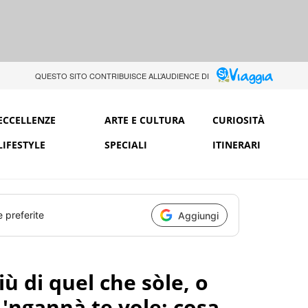
QUESTO SITO CONTRIBUISCE ALL’AUDIENCE DI
ECCELLENZE
ARTE E CULTURA
CURIOSITÀ
LIFESTYLE
SPECIALI
ITINERARI
e preferite
Aggiungi
iù di quel che sòle, o
 'ngannà te vole: cosa