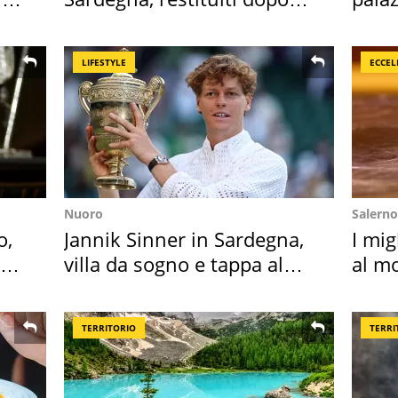
50 anni
l'ha
LIFESTYLE
ECCEL
Nuoro
Salerno
o,
Jannik Sinner in Sardegna,
I mig
la
villa da sogno e tappa al
al mo
discount
TERRITORIO
TERRI