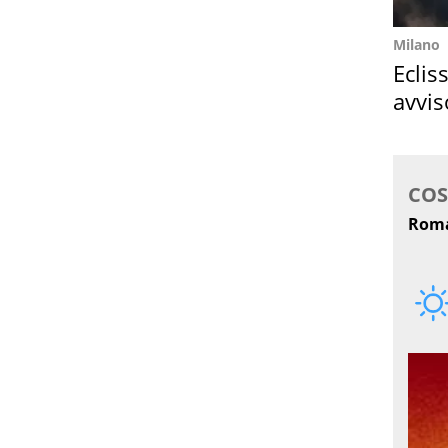
Milano
Eclis
avvis
come