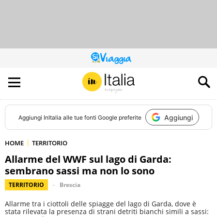
QUESTO
SITO
CONTRIBUISCE
ALL’AUDIENCE
DI
Aggiungi
Aggiungi
InItalia
alle tue fonti Google preferite
HOME
TERRITORIO
Allarme del WWF sul lago di Garda:
sembrano sassi ma non lo sono
TERRITORIO
Brescia
Allarme tra i ciottoli delle spiagge del lago di Garda, dove è
stata rilevata la presenza di strani detriti bianchi simili a sassi: