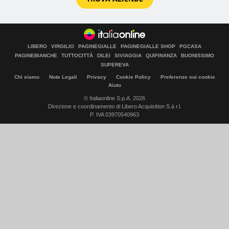
LIBERO
VIRGILIO
PAGINEGIALLE
PAGINEGIALLE SHOP
PGCASA
PAGINEBIANCHE
TUTTOCITTÀ
DILEI
SIVIAGGIA
QUIFINANZA
BUONISSIMO
SUPEREVA
Chi siamo
Note Legali
Privacy
Cookie Policy
Preferenze sui cookie
Aiuto
© Italiaonline S.p.A. 2026
Direzione e coordinamento di Libero Acquisition S.á r.l.
P. IVA 03970540963