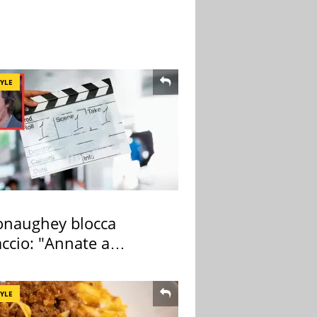
TYLE
naughey blocca
ccio: "Annate a
ano a rompe er c..."
TYLE