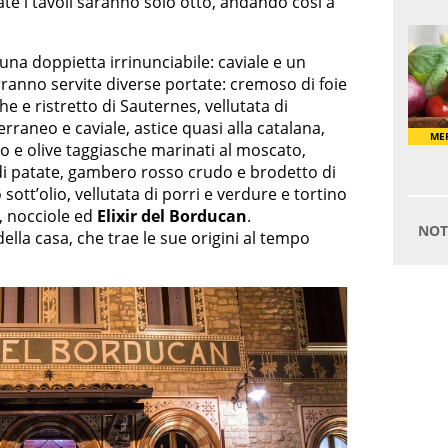
ate i tavoli saranno solo otto, andando così a
una doppietta irrinunciabile: caviale e un
rranno servite diverse portate: cremoso di foie
he e ristretto di Sauternes, vellutata di
rraneo e caviale, astice quasi alla catalana,
o e olive taggiasche marinati al moscato,
i di patate, gambero rosso crudo e brodetto di
 sott’olio, vellutata di porri e verdure e tortino
, nocciole ed
Elixir del Borducan
.
ella casa, che trae le sue origini al tempo