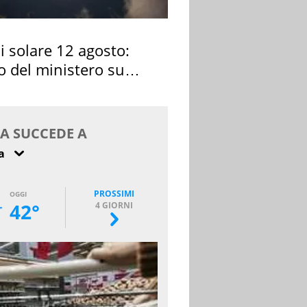
si solare 12 agosto:
o del ministero su
 osservarla