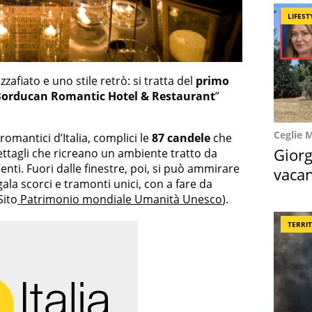
LIFEST
afiato e uno stile retrò: si tratta del
primo
Borducan Romantic Hotel & Restaurant
”
Ceglie 
romantici d’Italia, complici le
87 candele
che
Giorg
ettagli che ricreano un ambiente tratto da
enti. Fuori dalle finestre, poi, si può ammirare
vacan
ala scorci e tramonti unici, con a fare da
locat
Sito
Patrimonio mondiale Umanità Unesco
).
TERRI