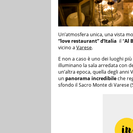
Un’atmosfera unica, una vista mozz
“love restaurant” d’Italia
il “
Al 
vicino a
Varese
.
E non a caso è uno dei luoghi più 
illuminano la sala arredata con d
un’altra epoca, quella degli anni V
un
panorama incredibile
che reg
sfondo il Sacro Monte di Varese (