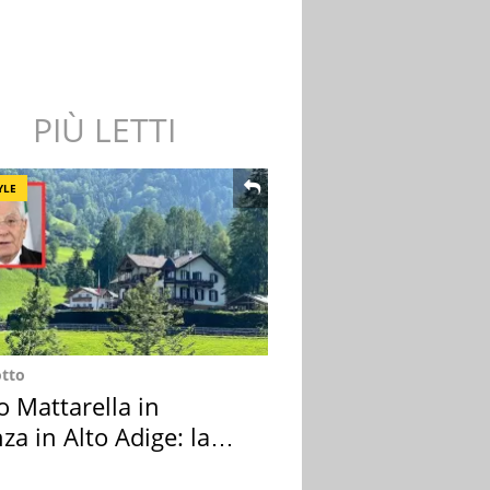
PIÙ LETTI
YLE
otto
o Mattarella in
za in Alto Adige: la
ion scelta