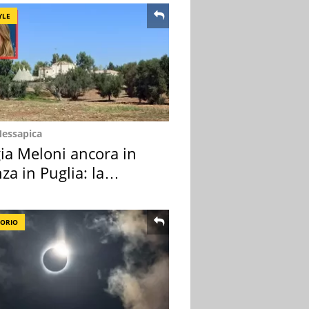
YLE
Messapica
ia Meloni ancora in
za in Puglia: la
ion scelta
TORIO