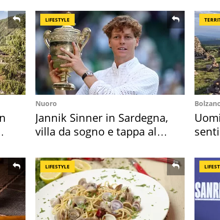
LIFESTYLE
TERRI
Nuoro
Bolzan
in
Jannik Sinner in Sardegna,
Uomin
villa da sogno e tappa al
senti
discount
scatt
LIFESTYLE
LIFES