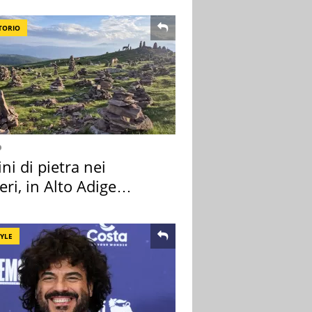
TORIO
o
i di pietra nei
eri, in Alto Adige
a l'allarme
TYLE