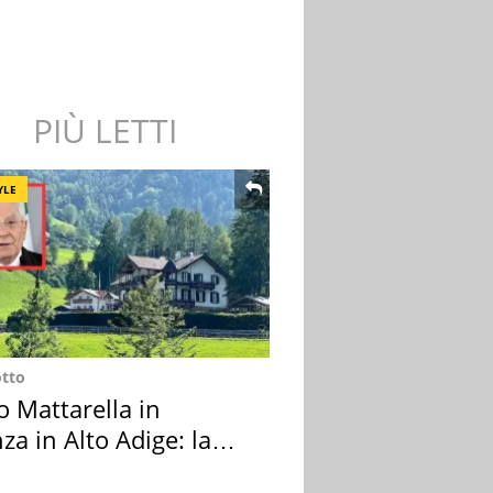
PIÙ LETTI
YLE
otto
o Mattarella in
za in Alto Adige: la
ion scelta