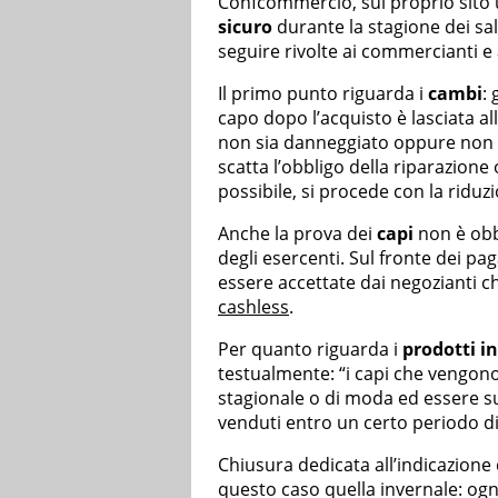
Confcommercio, sul proprio sito u
sicuro
durante la stagione dei sald
seguire rivolte ai commercianti e
Il primo punto riguarda i
cambi
:
capo dopo l’acquisto è lasciata al
non sia danneggiato oppure non 
scatta l’obbligo della riparazione
possibile, si procede con la riduz
Anche la prova dei
capi
non è obbl
degli esercenti. Sul fronte dei pa
essere accettate dai negozianti ch
cashless
.
Per quanto riguarda i
prodotti i
testualmente: “i capi che vengon
stagionale o di moda ed essere s
venduti entro un certo periodo d
Chiusura dedicata all’indicazione
questo caso quella invernale: ogni 