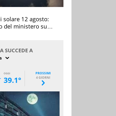
si solare 12 agosto:
o del ministero su
 osservarla