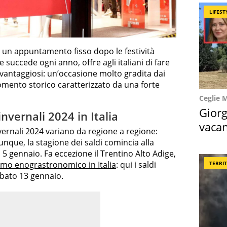
LIFEST
a, un appuntamento fisso dopo le festività
e succede ogni anno, offre agli italiani di fare
vantaggiosi: un’occasione molto gradita dai
mento storico caratterizzato da una forte
Ceglie 
Giorg
invernali 2024 in Italia
vacan
invernali 2024 variano da regione a regione:
locat
unque, la stagione dei saldi comincia alla
dì 5 gennaio. Fa eccezione il Trentino Alto Adige,
smo enograstronomico in Italia
: qui i saldi
TERRI
abato 13 gennaio.