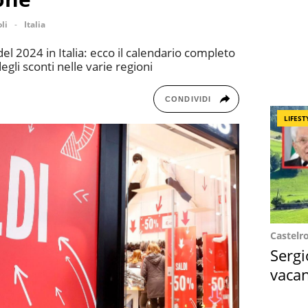
li
Italia
del 2024 in Italia: ecco il calendario completo
egli sconti nelle varie regioni
CONDIVIDI
LIFEST
Castelr
Sergi
vacan
locat