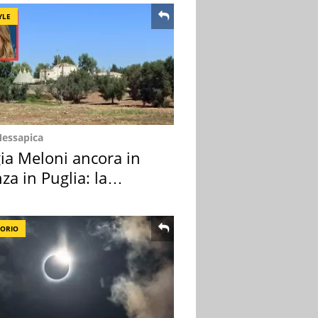
YLE
Messapica
ia Meloni ancora in
za in Puglia: la
ion scelta
TORIO