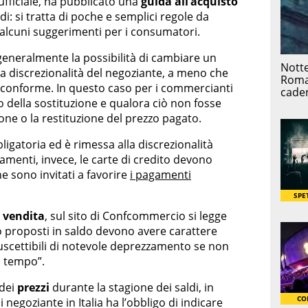
fficiale, ha pubblicato una
guida all’acquisto
i: si tratta di poche e semplici regole da
 alcuni suggerimenti per i consumatori.
 generalmente la possibilità di cambiare un
la discrezionalità del negoziante, a meno che
conforme. In questo caso per i commercianti
 o della sostituzione e qualora ciò non fosse
ione o la restituzione del prezzo pagato.
igatoria ed è rimessa alla discrezionalità
gamenti, invece, le carte di credito devono
e sono invitati a favorire
i pagamenti
n vendita
, sul sito di Confcommercio si legge
o proposti in saldo devono avere carattere
uscettibili di notevole deprezzamento se non
i tempo”.
 dei
prezzi
durante la stagione dei saldi, in
negoziante in Italia ha l’obbligo di indicare