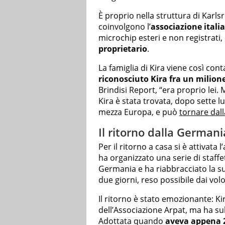
È proprio nella struttura di Karlsr
coinvolgono l’
associazione itali
microchip esteri e non registrati,
proprietario
.
La famiglia di Kira viene così cont
riconosciuto Kira fra un milion
Brindisi Report, “era proprio lei
Kira è stata trovata, dopo sette l
mezza Europa, e può
tornare dall
Il ritorno dalla Germani
Per il ritorno a casa si è attivata l
ha organizzato una serie di staffet
Germania e ha riabbracciato la su
due giorni, reso possibile dai vol
Il ritorno è stato emozionante: Ki
dell’Associazione Arpat, ma ha sub
Adottata quando
aveva appena 2