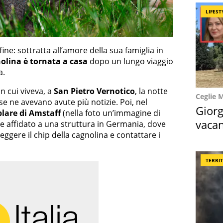
LIFEST
fine: sottratta all’amore della sua famiglia in
nolina è tornata a casa
dopo un lungo viaggio
a.
n cui viveva, a
San Pietro Vernotico
, la notte
Ceglie 
 se ne avevano avute più notizie. Poi, nel
Giorg
lare di Amstaff
(nella foto un’immagine di
vacan
 e affidato a una struttura in Germania, dove
eggere il chip della cagnolina e contattare i
locat
TERRI