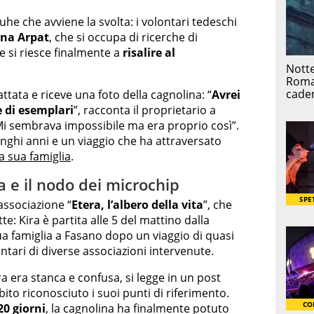
uhe che avviene la svolta: i volontari tedeschi
ana
Arpat
, che si occupa di ricerche di
 e si riesce finalmente a
risalire al
attata e riceve una foto della cagnolina: “
Avrei
e di esemplari
”, racconta il proprietario a
. Mi sembrava impossibile ma era proprio così”.
unghi anni e un viaggio che ha attraversato
a sua famiglia
.
a e il nodo dei microchip
’associazione “
Etera, l’albero della vita
”, che
te: Kira è partita alle 5 del mattino dalla
a famiglia a Fasano dopo un viaggio di quasi
ontari di diverse associazioni intervenute.
ra era stanca e confusa, si legge in un post
ito riconosciuto i suoi punti di riferimento.
0 giorni
, la cagnolina ha finalmente potuto