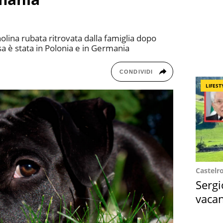
gnolina rubata ritrovata dalla famiglia dopo
sa è stata in Polonia e in Germania
CONDIVIDI
LIFEST
Castelr
Sergi
vacan
locat