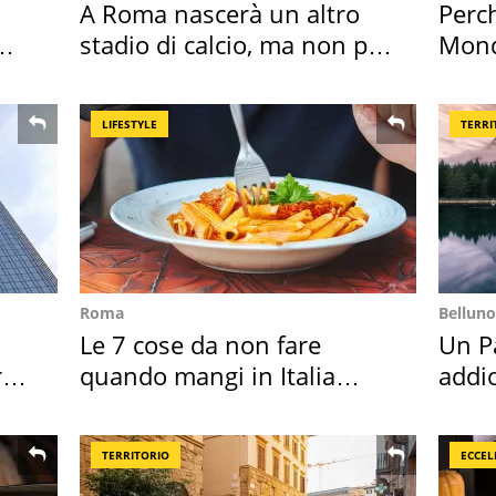
A Roma nascerà un altro
Perc
stadio di calcio, ma non per
Mondi
Roma e Lazio
vaca
LIFESTYLE
TERRI
Roma
Belluno
Le 7 cose da non fare
Un Pa
ro
quando mangi in Italia
addio
secondo la BBC
Cado
TERRITORIO
ECCEL