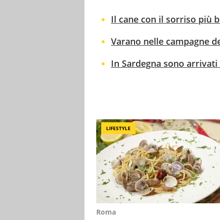
Il cane con il sorriso più b
Varano nelle campagne del
In Sardegna sono arrivati 
LIFESTYLE
Roma