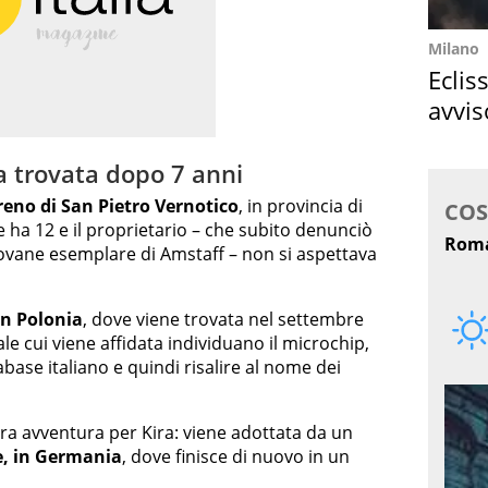
Milano
Eclis
avvis
come
ta trovata dopo 7 anni
reno di San Pietro Vernotico
, in provincia di
ne ha 12 e il proprietario – che subito denunciò
giovane esemplare di Amstaff – non si aspettava
in Polonia
, dove viene trovata nel settembre
cale cui viene affidata individuano il microchip,
se italiano e quindi risalire al nome dei
tra avventura per Kira: viene adottata da un
e, in Germania
, dove finisce di nuovo in un