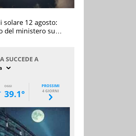
si solare 12 agosto:
o del ministero su
 osservarla