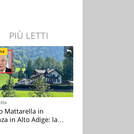
PIÙ LETTI
YLE
otto
o Mattarella in
za in Alto Adige: la
ion scelta