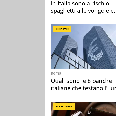
In Italia sono a rischio
spaghetti alle vongole e
sautè di cozze
LIFESTYLE
Roma
Quali sono le 8 banche
italiane che testano l'Eu
digitale
ECCELLENZE