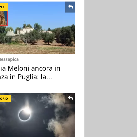
YLE
Messapica
ia Meloni ancora in
za in Puglia: la
ion scelta
TORIO