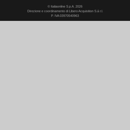
© Italiaonline S.p.A. 2026
Direzione e coordinamento di Libero Acquisition S.á r.l.
P. IVA 03970540963