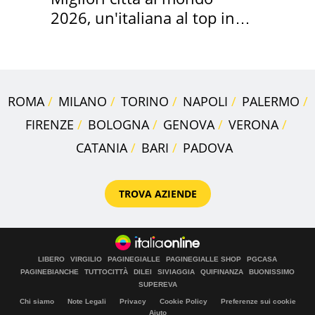
2026, un'italiana al top in
Europa
ROMA
MILANO
TORINO
NAPOLI
PALERMO
FIRENZE
BOLOGNA
GENOVA
VERONA
CATANIA
BARI
PADOVA
TROVA AZIENDE
LIBERO
VIRGILIO
PAGINEGIALLE
PAGINEGIALLE SHOP
PGCASA
PAGINEBIANCHE
TUTTOCITTÀ
DILEI
SIVIAGGIA
QUIFINANZA
BUONISSIMO
SUPEREVA
Chi siamo
Note Legali
Privacy
Cookie Policy
Preferenze sui cookie
Aiuto