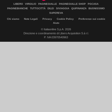
LIBERO
VIRGILIO
PAGINEGIALLE
PAGINEGIALLE SHOP
PGCASA
PAGINEBIANCHE
TUTTOCITTÀ
DILEI
SIVIAGGIA
QUIFINANZA
BUONISSIMO
SUPEREVA
Chi siamo
Note Legali
Privacy
Cookie Policy
Preferenze sui cookie
Aiuto
© Italiaonline S.p.A. 2026
Direzione e coordinamento di Libero Acquisition S.á r.l.
P. IVA 03970540963