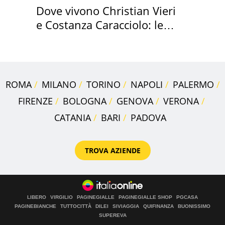
Dove vivono Christian Vieri
e Costanza Caracciolo: le
loro case
ROMA
MILANO
TORINO
NAPOLI
PALERMO
FIRENZE
BOLOGNA
GENOVA
VERONA
CATANIA
BARI
PADOVA
TROVA AZIENDE
LIBERO
VIRGILIO
PAGINEGIALLE
PAGINEGIALLE SHOP
PGCASA
PAGINEBIANCHE
TUTTOCITTÀ
DILEI
SIVIAGGIA
QUIFINANZA
BUONISSIMO
SUPEREVA