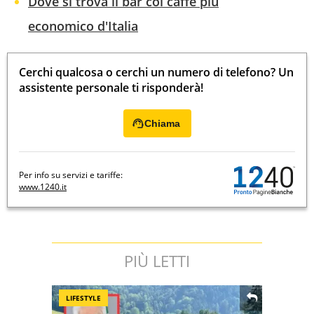
Dove si trova il bar col caffè più
economico d'Italia
Cerchi qualcosa o cerchi un numero di telefono? Un
assistente personale ti risponderà!
Chiama
Per info su servizi e tariffe:
www.1240.it
PIÙ LETTI
LIFESTYLE