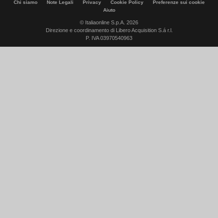
Chi siamo
Note Legali
Privacy
Cookie Policy
Preferenze sui cookie
Aiuto
© Italiaonline S.p.A. 2026
Direzione e coordinamento di Libero Acquisition S.á r.l.
P. IVA 03970540963