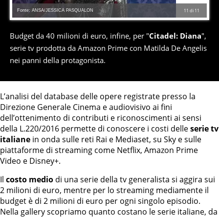
Fonte: ANSA/JESSICA PASQUALON
11
di
11
Budget da 40 milioni di euro, infine, per "
Citadel: Diana
",
serie tv prodotta da Amazon Prime con Matilda De Angelis
nei panni della protagonista.
L’analisi del database delle opere registrate presso la
Direzione Generale Cinema e audiovisivo ai fini
dell’ottenimento di contributi e riconoscimenti ai sensi
della L.220/2016 permette di conoscere i costi delle
serie tv
italiane
in onda sulle reti Rai e Mediaset, su Sky e sulle
piattaforme di streaming come Netflix, Amazon Prime
Video e Disney+.
Il
costo medio
di una serie della tv generalista si aggira sui
2 milioni di euro, mentre per lo streaming mediamente il
budget è di 2 milioni di euro per ogni singolo episodio.
Nella gallery scopriamo quanto costano le serie italiane, da