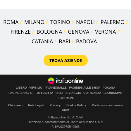
ROMA
MILANO
TORINO
NAPOLI
PALERMO
FIRENZE
BOLOGNA
GENOVA
VERONA
CATANIA
BARI
PADOVA
TROVA AZIENDE
LIBERO
VIRGILIO
PAGINEGIALLE
PAGINEGIALLE SHOP
PGCASA
PAGINEBIANCHE
TUTTOCITTÀ
DILEI
SIVIAGGIA
QUIFINANZA
BUONISSIMO
SUPEREVA
Chi siamo
Note Legali
Privacy
Cookie Policy
Preferenze sui cookie
Aiuto
© Italiaonline S.p.A. 2026
Direzione e coordinamento di Libero Acquisition S.á r.l.
P. IVA 03970540963