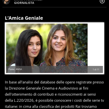
GIORNALISTA
Giornalista pubblicista. Da oltre dieci anni si occupa di
informazione sul web, scrivendo di sport, attualità,
cronaca, motori, spettacolo e videogame.
L’Amica Geniale
Fonte: ANSA
1
di
11
In base all'analisi del database delle opere registrate presso
la Direzione Generale Cinema e Audiovisivo ai fini
dell'ottenimento di contributi e riconoscimenti ai sensi
della L.220/2026, è possibile conoscere i costi delle serie tv
italiane: in cima alla classifica dei prodotti Rai troviamo