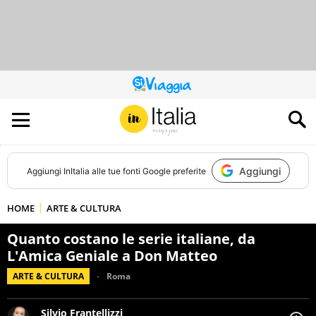
QUESTO
SITO
CONTRIBUISCE
ALL’AUDIENCE
DI
Aggiungi
Aggiungi
InItalia
alle tue fonti Google preferite
HOME
ARTE & CULTURA
Quanto costano le serie italiane, da
L'Amica Geniale a Don Matteo
ARTE & CULTURA
Roma
Silvio Frantellizzi