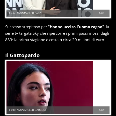
Fonte: ANSA/MATTEO BAZZI
7
di
11
Successo strepitoso per "
Hanno ucciso l'uomo ragno
", la
serie tv targata Sky che ripercorre i primi passi mossi dagli
883: la prima stagione è costata circa 20 milioni di euro.
Il Gattopardo
Fonte: ANSA/ANGELO CARCONI
8
di
11