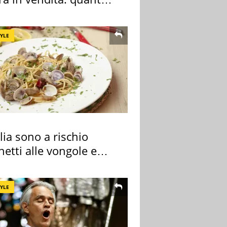
a
TYLE
alia sono a rischio
etti alle vongole e
 di cozze
TYLE