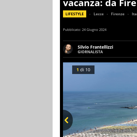
vacanza: da Fire
LIFESTYLE
Lecce
Firenze
Ita
Pubblicato:
24 Giugno 2024
Silvio Frantellizzi
GIORNALISTA
Giornalista pubblicista. Da o
scrivendo di sport, attualità
1
di
10
Prev