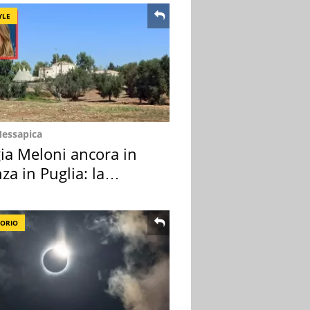
YLE
Messapica
ia Meloni ancora in
za in Puglia: la
ion scelta
TORIO