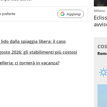
Milano
e preferite
Aggiungi
Eclis
avvis
come
 lido dalla spiaggia libera: il caso
osto 2026: gli stabilimenti più costosi
lleria: ci tornerà in vacanza?