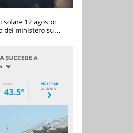
si solare 12 agosto:
o del ministero su
 osservarla