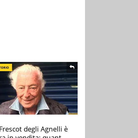
TORIO
 Frescot degli Agnelli è
ra in vendita: quanto