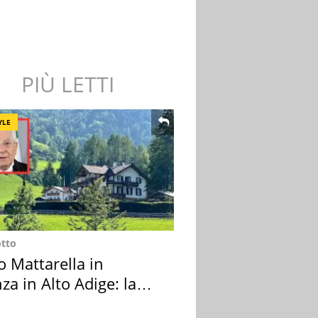
PIÙ LETTI
YLE
otto
o Mattarella in
za in Alto Adige: la
ion scelta