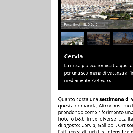
Fonte: iStock - ELIO GUIDI
Cervia
La meta più economica tra quelle
per una settimana di vacanza all'
mediamente 729 euro.
Quanto costa una
settimana di 
questa domanda, Altroconsumo ha 
prendendo come riferimento una v
hotel o b&b, in sei diverse locali
di agosto: Cervia, Gallipoli, Ortis
l’affluenza di turisti si intensifica