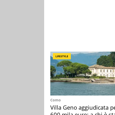
LIFESTYLE
Como
Villa Geno aggiudicata p
600 mila euro: a chi è st