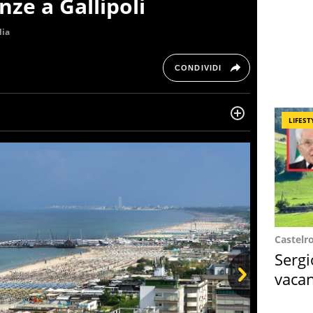
nze a Gallipoli
lia
CONDIVIDI
LIFEST
ltre dieci anni si occupa di informazione sul web,
, cronaca, motori, spettacolo e videogame.
Castelr
Sergi
vacan
locat
Next