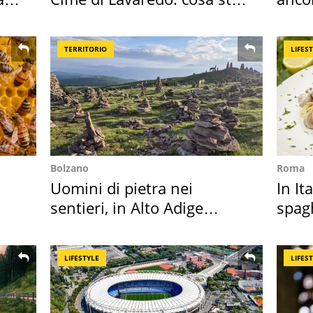
succedendo
cost
TERRITORIO
LIFES
Bolzano
Roma
Uomini di pietra nei
In It
sentieri, in Alto Adige
spagh
scatta l'allarme
sautè
LIFESTYLE
LIFES