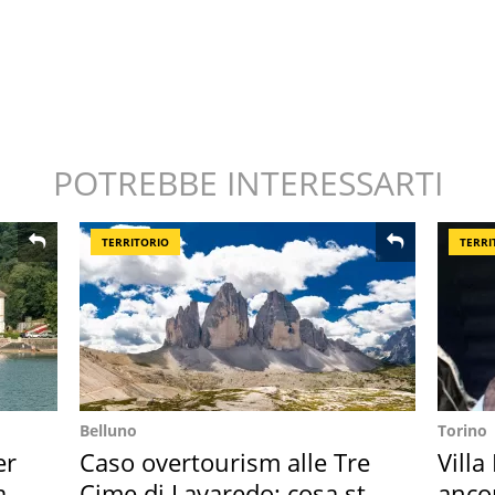
POTREBBE INTERESSARTI
TERRITORIO
TERRI
Belluno
Torino
er
Caso overtourism alle Tre
Villa
ata
Cime di Lavaredo: cosa sta
anco