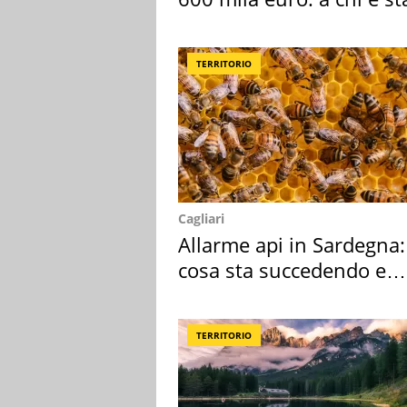
assegnata
TERRITORIO
Cagliari
Allarme api in Sardegna:
cosa sta succedendo e
perché
TERRITORIO