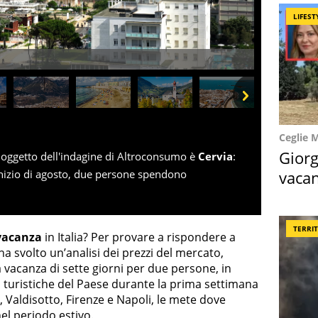
LIFEST
Next
Ceglie 
Giorg
 oggetto dell'indagine di Altroconsumo è
Cervia
:
vacan
inizio di agosto, due persone spendono
locat
TERRI
vacanza
in Italia? Per provare a rispondere a
svolto un’analisi dei prezzi del mercato,
acanza di sette giorni per due persone, in
tà turistiche del Paese durante la prima settimana
ei, Valdisotto, Firenze e Napoli, le mete dove
 nel periodo estivo.