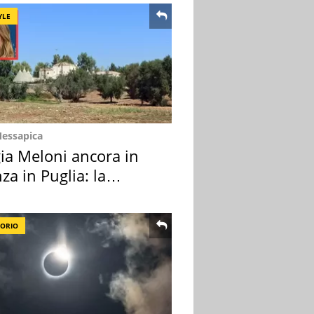
YLE
Messapica
ia Meloni ancora in
za in Puglia: la
ion scelta
TORIO