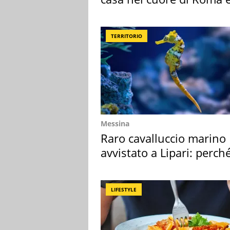
suoi cimeli
TERRITORIO
Messina
Raro cavalluccio marino
avvistato a Lipari: perch
speciale
LIFESTYLE