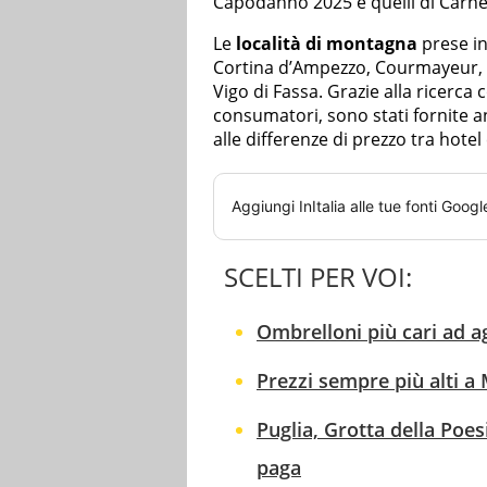
Capodanno 2025 e quelli di Carne
Le
località di montagna
prese i
Cortina d’Ampezzo, Courmayeur, L
Vigo di Fassa. Grazie alla ricerca
consumatori, sono stati fornite an
alle differenze di prezzo tra hote
Aggiungi
InItalia
alle tue fonti Googl
SCELTI PER VOI:
Ombrelloni più cari ad ag
Prezzi sempre più alti a
Puglia, Grotta della Poe
paga