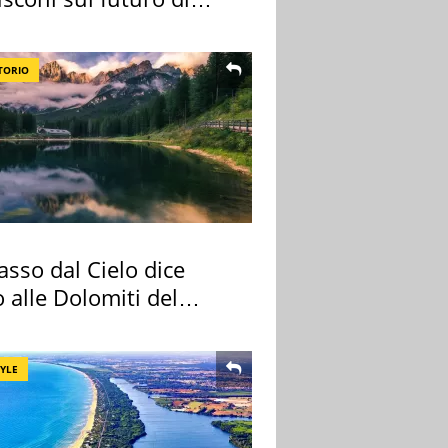
 Certosa
TORIO
sso dal Cielo dice
 alle Dolomiti del
re
TYLE