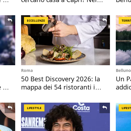
mirino una villa
Villa
ECCELLENZE
TERRI
Roma
Belluno
50 Best Discovery 2026: la
Un Pa
é è
mappa dei 54 ristoranti in
addio
Italia
Cado
LIFESTYLE
LIFES