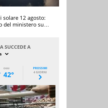
si solare 12 agosto:
o del ministero su
 osservarla