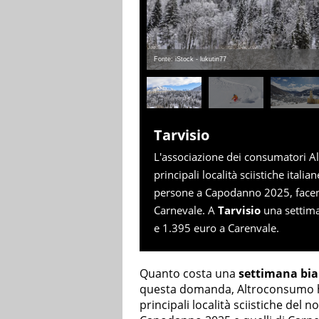
Fonte: iStock - lukutin77
Tarvisio
L'associazione dei consumatori A
principali località sciistiche ital
persone a Capodanno 2025, facend
Carnevale. A
Tarvisio
una settima
e 1.395 euro a Carenvale.
Quanto costa una
settimana bi
questa domanda, Altroconsumo ha 
principali località sciistiche del n