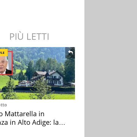
PIÙ LETTI
YLE
otto
o Mattarella in
za in Alto Adige: la
ion scelta