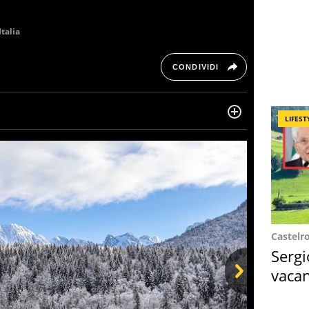
Italia
CONDIVIDI
LIFEST
ltre dieci anni si occupa di informazione sul web,
, cronaca, motori, spettacolo e videogame.
Castelr
Sergi
vacan
locat
Next