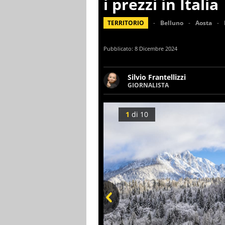
i prezzi in Italia
TERRITORIO
Belluno
Aosta
Pubblicato:
8 Dicembre 2024
Silvio Frantellizzi
GIORNALISTA
Giornalista pubblicista. Da o
scrivendo di sport, attualità
1
di
10
Prev