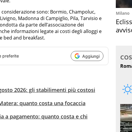
vale.
n considerazione sono: Bormio, Champoluc,
Milano
ivigno, Madonna di Campiglio, Pila, Tarvisio e
Eclis
 condotta da parte dell’associazione dei
avvis
che informazioni legate ai costi degli alloggi e
come
l e bed and breakfast.
e preferite
Aggiungi
osto 2026: gli stabilimenti più costosi
 Matera: quanto costa una focaccia
sia a pagamento: quanto costa e chi