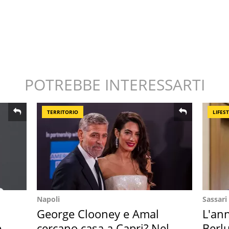
POTREBBE INTERESSARTI
TERRITORIO
LIFES
Napoli
Sassari
George Clooney e Amal
L'ann
 i
cercano casa a Capri? Nel
Berlu