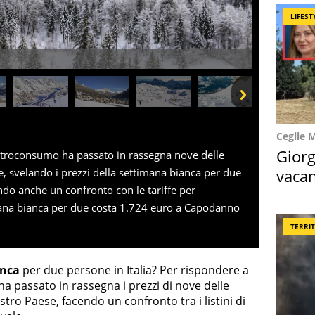
LIFEST
Next
Ceglie 
Giorg
ltroconsumo ha passato in rassegna nove delle
vacan
iane, svelando i prezzi della settimana bianca per due
o anche un confronto con le tariffe per
locat
na bianca per due costa 1.724 euro a Capodanno
TERRI
anca
per due persone in Italia? Per rispondere a
passato in rassegna i prezzi di nove delle
ostro Paese, facendo un confronto tra i listini di