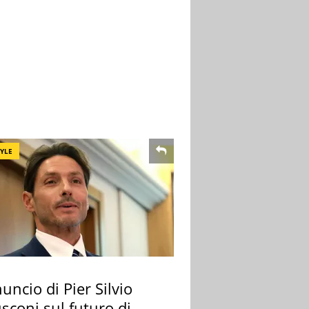
TYLE
uncio di Pier Silvio
sconi sul futuro di