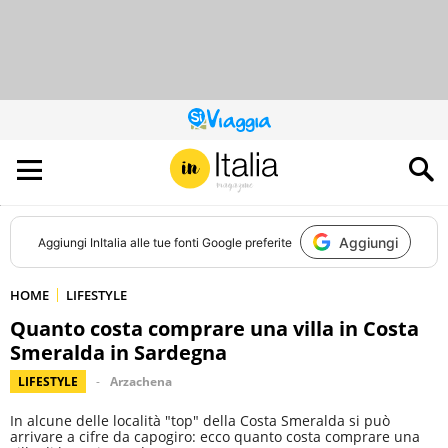
QUESTO
SITO
CONTRIBUISCE
ALL’AUDIENCE
DI
Aggiungi
Aggiungi
InItalia
alle tue fonti Google preferite
HOME
LIFESTYLE
Quanto costa comprare una villa in Costa
Smeralda in Sardegna
LIFESTYLE
Arzachena
In alcune delle località "top" della Costa Smeralda si può
arrivare a cifre da capogiro: ecco quanto costa comprare una