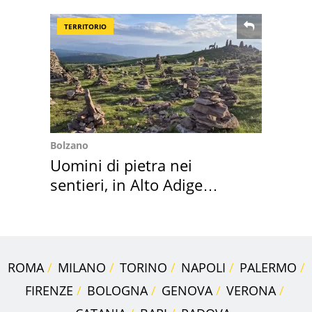
Roma e Lazio
TERRITORIO
Bolzano
Uomini di pietra nei
sentieri, in Alto Adige
scatta l'allarme
ROMA
MILANO
TORINO
NAPOLI
PALERMO
FIRENZE
BOLOGNA
GENOVA
VERONA