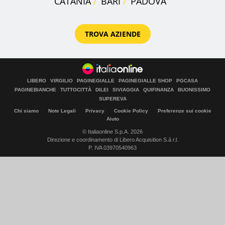
CATANIA
BARI
PADOVA
TROVA AZIENDE
LIBERO
VIRGILIO
PAGINEGIALLE
PAGINEGIALLE SHOP
PGCASA
PAGINEBIANCHE
TUTTOCITTÀ
DILEI
SIVIAGGIA
QUIFINANZA
BUONISSIMO
SUPEREVA
Chi siamo
Note Legali
Privacy
Cookie Policy
Preferenze sui cookie
Aiuto
© Italiaonline S.p.A. 2026
Direzione e coordinamento di Libero Acquisition S.á r.l.
P. IVA 03970540963