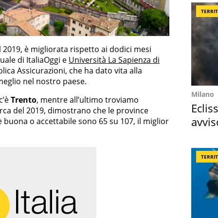
TERRI
l 2019, è migliorata rispetto ai dodici mesi
uale di ItaliaOggi e
Università La Sapienza di
lica Assicurazioni, che ha dato vita alla
 meglio nel nostro paese.
Milano
c’è
Trento
, mentre all’ultimo troviamo
Eclis
icerca del 2019, dimostrano che le province
avvis
a è buona o accettabile sono 65 su 107, il miglior
come
TERRI