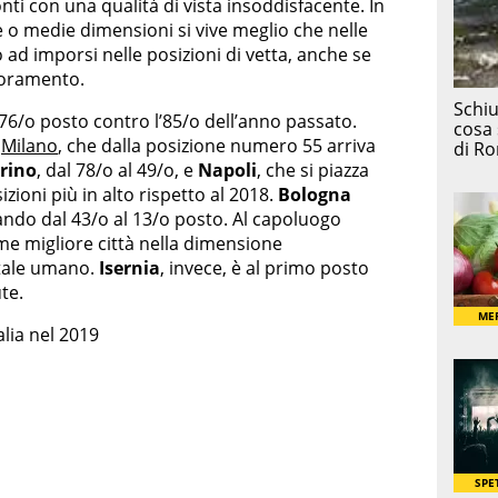
onti con una qualità di vista insoddisfacente. In
e o medie dimensioni si vive meglio che nelle
o ad imporsi nelle posizioni di vetta, anche se
ioramento.
 76/o posto contro l’85/o dell’anno passato.
r
Milano
, che dalla posizione numero 55 arriva
rino
, dal 78/o al 49/o, e
Napoli
, che si piazza
ioni più in alto rispetto al 2018.
Bologna
sando dal 43/o al 13/o posto. Al capoluogo
ome migliore città nella dimensione
itale umano.
Isernia
, invece, è al primo posto
te.
talia nel 2019