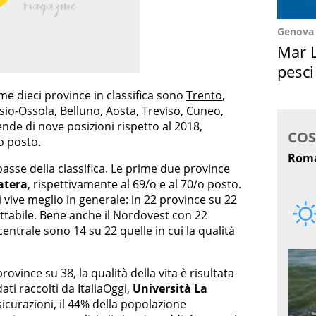
Genova
Mar L
pesci
Suez
me dieci province in classifica sono
Trento
,
o-Ossola, Belluno, Aosta, Treviso, Cuneo,
nde di nove posizioni rispetto al 2018,
o posto.
 basse della classifica. Le prime due province
atera
, rispettivamente al 69/o e al 70/o posto.
si vive meglio in generale: in 22 province su 22
ettabile. Bene anche il Nordovest con 22
centrale sono 14 su 22 quelle in cui la qualità
rovince su 38, la qualità della vita è risultata
ati raccolti da ItaliaOggi,
Università La
icurazioni, il 44% della popolazione