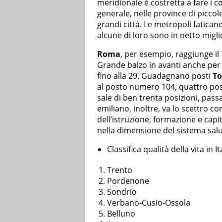
meridionale è costretta a fare i c
generale, nelle province di piccol
grandi città. Le metropoli fatican
alcune di loro sono in netto migl
Roma
, per esempio, raggiunge il
Grande balzo in avanti anche pe
fino alla 29. Guadagnano posti
To
al posto numero 104, quattro posiz
sale di ben trenta posizioni, pas
emiliano, inoltre, va lo scettro c
dell’istruzione, formazione e cap
nella dimensione del sistema salu
Classifica qualità della vita in I
Trento
Pordenone
Sondrio
Verbano-Cusio-Ossola
Belluno