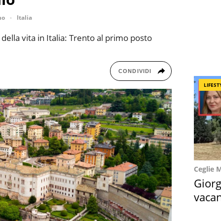
no
Italia
 della vita in Italia: Trento al primo posto
CONDIVIDI
LIFEST
Ceglie 
Giorg
vacan
locat