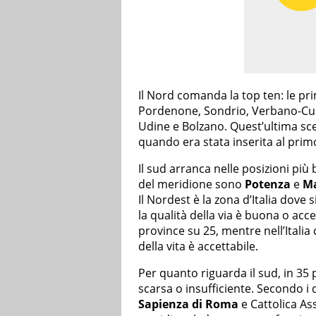
Il Nord comanda la top ten: le pri
Pordenone, Sondrio, Verbano-Cusi
Udine e Bolzano. Quest’ultima sce
quando era stata inserita al prim
Il sud arranca nelle posizioni più
del meridione sono
Potenza
e
M
Il Nordest è la zona d’Italia dove 
la qualità della via è buona o acc
province su 25, mentre nell’Italia 
della vita è accettabile.
Per quanto riguarda il sud, in 35 p
scarsa o insufficiente. Secondo i d
Sapienza di Roma
e Cattolica Ass