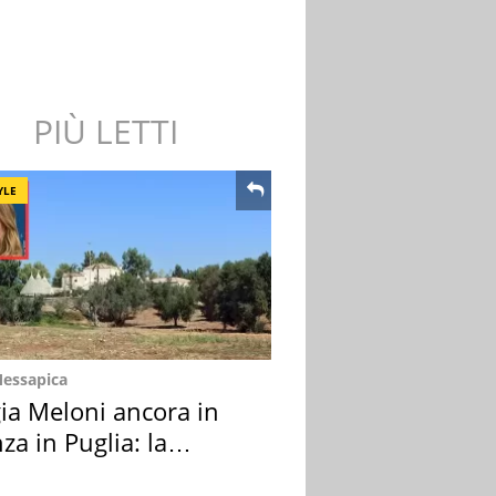
PIÙ LETTI
YLE
Messapica
ia Meloni ancora in
za in Puglia: la
ion scelta