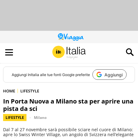
QUESTO
SITO
CONTRIBUISCE
ALL’AUDIENCE
DI
Aggiungi
Aggiungi
InItalia
alle tue fonti Google preferite
HOME
LIFESTYLE
In Porta Nuova a Milano sta per aprire una
pista da sci
LIFESTYLE
Milano
Dal 7 al 27 novembre sarà possibile sciare nel cuore di Milano:
apre lo Swiss Winter Village, un angolo di Svizzera nell’elegante