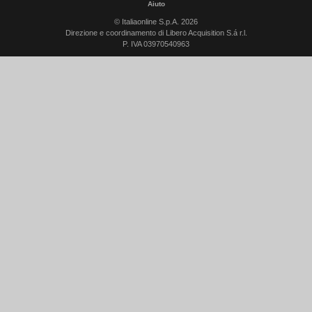
Aiuto
© Italiaonline S.p.A. 2026
Direzione e coordinamento di Libero Acquisition S.á r.l.
P. IVA 03970540963