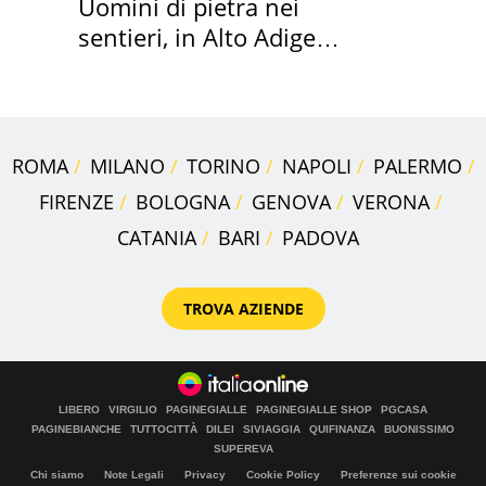
Uomini di pietra nei
sentieri, in Alto Adige
scatta l'allarme
ROMA
MILANO
TORINO
NAPOLI
PALERMO
FIRENZE
BOLOGNA
GENOVA
VERONA
CATANIA
BARI
PADOVA
TROVA AZIENDE
LIBERO
VIRGILIO
PAGINEGIALLE
PAGINEGIALLE SHOP
PGCASA
PAGINEBIANCHE
TUTTOCITTÀ
DILEI
SIVIAGGIA
QUIFINANZA
BUONISSIMO
SUPEREVA
Chi siamo
Note Legali
Privacy
Cookie Policy
Preferenze sui cookie