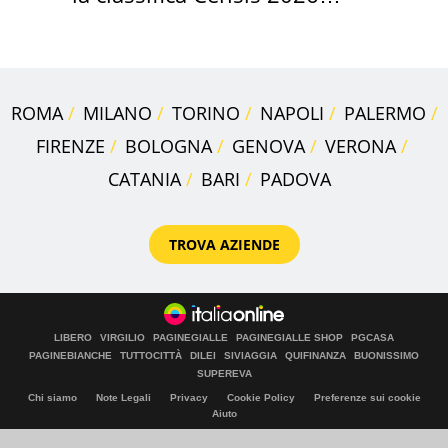
2027
ROMA
MILANO
TORINO
NAPOLI
PALERMO
FIRENZE
BOLOGNA
GENOVA
VERONA
CATANIA
BARI
PADOVA
TROVA AZIENDE
LIBERO
VIRGILIO
PAGINEGIALLE
PAGINEGIALLE SHOP
PGCASA
PAGINEBIANCHE
TUTTOCITTÀ
DILEI
SIVIAGGIA
QUIFINANZA
BUONISSIMO
SUPEREVA
Chi siamo
Note Legali
Privacy
Cookie Policy
Preferenze sui cookie
Aiuto
© Italiaonline S.p.A. 2026