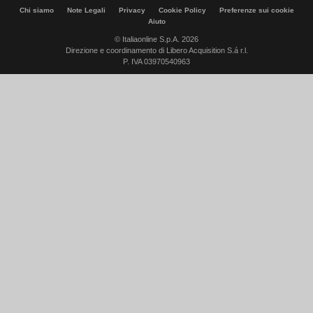
Chi siamo
Note Legali
Privacy
Cookie Policy
Preferenze sui cookie
Aiuto
© Italiaonline S.p.A. 2026
Direzione e coordinamento di Libero Acquisition S.á r.l.
P. IVA 03970540963