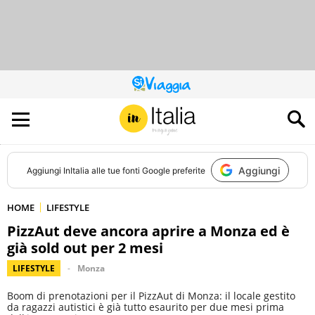
QUESTO
SITO
CONTRIBUISCE
ALL’AUDIENCE
DI
Aggiungi
Aggiungi
InItalia
alle tue fonti Google preferite
HOME
LIFESTYLE
PizzAut deve ancora aprire a Monza ed è
già sold out per 2 mesi
LIFESTYLE
Monza
Boom di prenotazioni per il PizzAut di Monza: il locale gestito
da ragazzi autistici è già tutto esaurito per due mesi prima