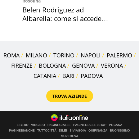
Rosolina
Belen Rodriguez ad
Albarella: come si accede
all'isola privata
ROMA
MILANO
TORINO
NAPOLI
PALERMO
FIRENZE
BOLOGNA
GENOVA
VERONA
CATANIA
BARI
PADOVA
TROVA AZIENDE
LIBERO
VIRGILIO
PAGINEGIALLE
PAGINEGIALLE SHOP
PGCASA
PAGINEBIANCHE
TUTTOCITTÀ
DILEI
SIVIAGGIA
QUIFINANZA
BUONISSIMO
SUPEREVA