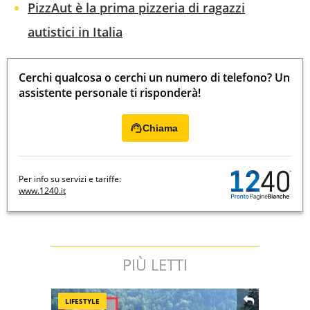
PizzAut è la prima pizzeria di ragazzi
autistici in Italia
Cerchi qualcosa o cerchi un numero di telefono? Un
assistente personale ti risponderà!
Chiama
Per info su servizi e tariffe:
www.1240.it
PIÙ LETTI
LIFESTYLE