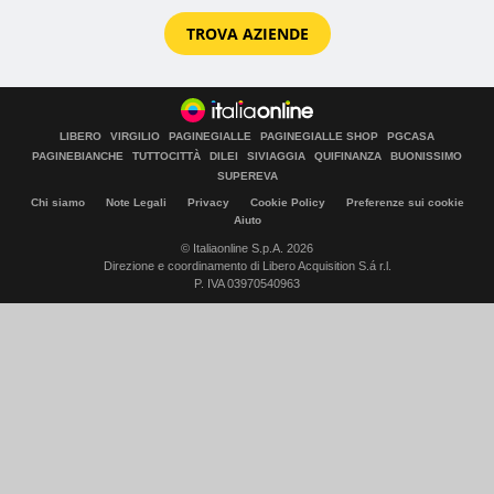
TROVA AZIENDE
LIBERO
VIRGILIO
PAGINEGIALLE
PAGINEGIALLE SHOP
PGCASA
PAGINEBIANCHE
TUTTOCITTÀ
DILEI
SIVIAGGIA
QUIFINANZA
BUONISSIMO
SUPEREVA
Chi siamo
Note Legali
Privacy
Cookie Policy
Preferenze sui cookie
Aiuto
© Italiaonline S.p.A. 2026
Direzione e coordinamento di Libero Acquisition S.á r.l.
P. IVA 03970540963