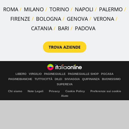
ROMA
MILANO
TORINO
NAPOLI
PALERMO
FIRENZE
BOLOGNA
GENOVA
VERONA
CATANIA
BARI
PADOVA
TROVA AZIENDE
LIBERO
VIRGILIO
PAGINEGIALLE
PAGINEGIALLE SHOP
PGCASA
PAGINEBIANCHE
TUTTOCITTÀ
DILEI
SIVIAGGIA
QUIFINANZA
BUONISSIMO
SUPEREVA
Chi siamo
Note Legali
Privacy
Cookie Policy
Preferenze sui cookie
Aiuto
© Italiaonline S.p.A. 2026
Direzione e coordinamento di Libero Acquisition S.á r.l.
P. IVA 03970540963