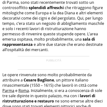
di Parma, sono stati recentemente trovati sotto un
controsoffitto
splendidi affreschi
che ritraggono figure
mitologiche come Europa e la dea Diana e altri elementi
decorativi come dei cigni e del pergolato. Qui, per lungo
tempo, c’era stato un negozio di abbigliamento maschile
e solo i recenti lavori di ristrutturazione hanno
permesso di rinvenire queste stupende opere. L’area
emersa ospitava, molto probabilmente, una
sala di
rappresentanza
e altre due stanze che erano destinate
all’ospitalità dei mercanti.
Le opere rinvenute sono molto probabilmente da
attribuire a
Cesare Baglione
, un pittore italiano
rinascimentale (1550 – 1615) che lavorò in città come
Parma
e
Roma
. Inizialmente, si era a conoscenza di sole
tre sale dipinte in questo palazzo, ma con i
lavori di
ristrutturazione e restauro
ne sono emerse altre dieci
dove sono stati trovati elementi pittorici anche di