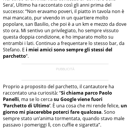
Sera’, Ultimo ha raccontato così gli anni prima del
successo: “Non eravamo poveri, il piatto in tavola non è
mai mancato, pur vivendo in un quartiere molto
popolare, san Basilio, che poi è a un km e mezzo da dove
sto ora. Mi sentivo un privilegiato, ho sempre vissuto
questa doppia condizione, e ho imparato molto su
entrambi i lati. Continuo a frequentare lo stesso bar, da
Stefano. E
i miei amici sono sempre gli stessi del
parchetto
“.
Proprio a proposito del parchetto, il cantautore ha
raccontato una curiosità: “
Si chiama parco Paolo
Panelli
, ma se lo cerca
su Google viene fuori
‘Parchetto di Ultimo’
. È una cosa che mi rende felice,
un
giorno mi piacerebbe poterci fare qualcosa
. Sono
sempre stato un’anima tormentata, quando stavo male
passavo i pomeriggi lì, con cuffie e sigaretta”.