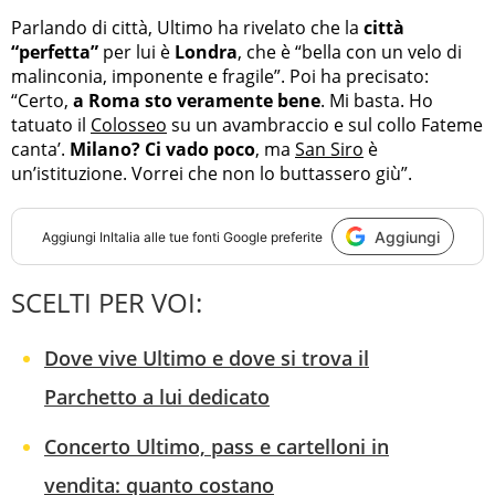
Parlando di città, Ultimo ha rivelato che la
città
“perfetta”
per lui è
Londra
, che è “bella con un velo di
malinconia, imponente e fragile”. Poi ha precisato:
“Certo,
a Roma sto veramente bene
. Mi basta. Ho
tatuato il
Colosseo
su un avambraccio e sul collo Fateme
canta’.
Milano? Ci vado poco
, ma
San Siro
è
un’istituzione. Vorrei che non lo buttassero giù”.
Aggiungi
Aggiungi
InItalia
alle tue fonti Google preferite
SCELTI PER VOI:
Dove vive Ultimo e dove si trova il
Parchetto a lui dedicato
Concerto Ultimo, pass e cartelloni in
vendita: quanto costano