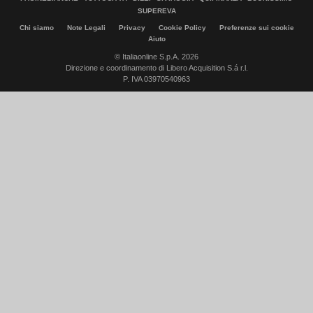
SUPEREVA
Chi siamo
Note Legali
Privacy
Cookie Policy
Preferenze sui cookie
Aiuto
© Italiaonline S.p.A. 2026
Direzione e coordinamento di Libero Acquisition S.á r.l.
P. IVA 03970540963