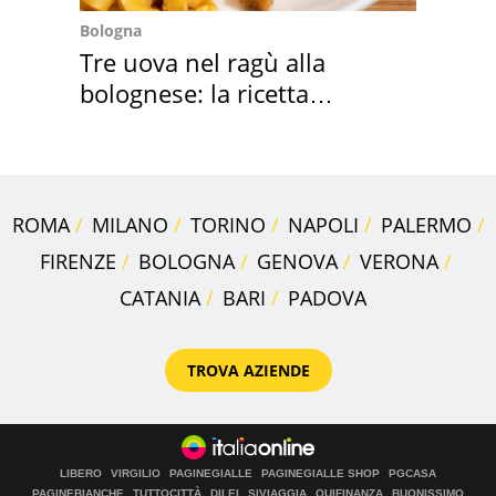
Bologna
Tre uova nel ragù alla
bolognese: la ricetta
"stellata" è un caso
ROMA
MILANO
TORINO
NAPOLI
PALERMO
FIRENZE
BOLOGNA
GENOVA
VERONA
CATANIA
BARI
PADOVA
TROVA AZIENDE
LIBERO
VIRGILIO
PAGINEGIALLE
PAGINEGIALLE SHOP
PGCASA
PAGINEBIANCHE
TUTTOCITTÀ
DILEI
SIVIAGGIA
QUIFINANZA
BUONISSIMO