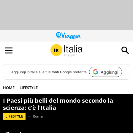
QUESTO
SITO
CONTRIBUISCE
ALL’AUDIENCE
DI
Aggiungi
Aggiungi
InItalia
alle tue fonti Google preferite
HOME
LIFESTYLE
I Paesi più belli del mondo secondo la
scienza: c'è l'Italia
LIFESTYLE
Roma