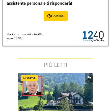
assistente personale ti risponderà!
Chiama
Per info su servizi e tariffe:
www.1240.it
PIÙ LETTI
LIFESTYLE