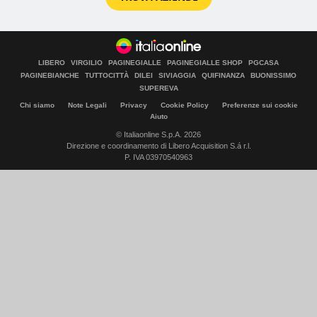
LIBERO
VIRGILIO
PAGINEGIALLE
PAGINEGIALLE SHOP
PGCASA
PAGINEBIANCHE
TUTTOCITTÀ
DILEI
SIVIAGGIA
QUIFINANZA
BUONISSIMO
SUPEREVA
Chi siamo
Note Legali
Privacy
Cookie Policy
Preferenze sui cookie
Aiuto
© Italiaonline S.p.A. 2026
Direzione e coordinamento di Libero Acquisition S.á r.l.
P. IVA 03970540963