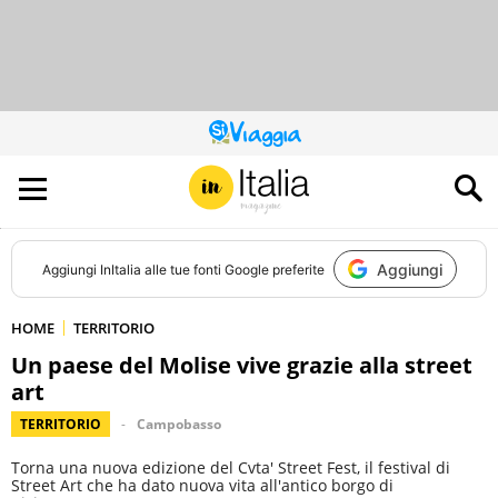
QUESTO
SITO
CONTRIBUISCE
ALL’AUDIENCE
DI
Aggiungi
Aggiungi
InItalia
alle tue fonti Google preferite
HOME
TERRITORIO
Un paese del Molise vive grazie alla street
art
TERRITORIO
Campobasso
Torna una nuova edizione del Cvta' Street Fest, il festival di
Street Art che ha dato nuova vita all'antico borgo di