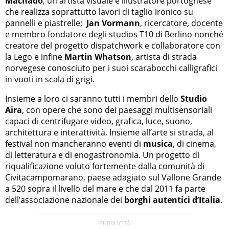
Machado
, un artista visuale e illustratore portoghese
che realizza soprattutto lavori di taglio ironico su
pannelli e piastrelle;
Jan Vormann
, ricercatore, docente
e membro fondatore degli studios T10 di Berlino nonché
creatore del progetto dispatchwork e collaboratore con
la Lego e infine
Martin Whatson
, artista di strada
norvegese conosciuto per i suoi scarabocchi calligrafici
in vuoti in scala di grigi.
Insieme a loro ci saranno tutti i membri dello
Studio
Aira
, con opere che sono dei paesaggi multisensoriali
capaci di centrifugare video, grafica, luce, suono,
architettura e interattività. Insieme all’arte si strada, al
festival non mancheranno eventi di
musica
, di cinema,
di letteratura e di enogastronomia. Un progetto di
riqualificazione voluto fortemente dalla comunità di
Civitacampomarano, paese adagiato sul Vallone Grande
a 520 sopra il livello del mare e che dal 2011 fa parte
dell’associazione nazionale dei
borghi autentici d’Italia
.