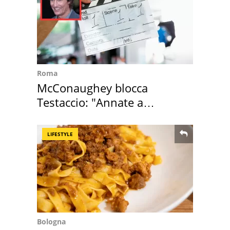
Roma
McConaughey blocca
Testaccio: "Annate a
Positano a rompe er c..."
LIFESTYLE
Bologna