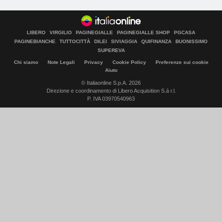
LIBERO
VIRGILIO
PAGINEGIALLE
PAGINEGIALLE SHOP
PGCASA
PAGINEBIANCHE
TUTTOCITTÀ
DILEI
SIVIAGGIA
QUIFINANZA
BUONISSIMO
SUPEREVA
Chi siamo
Note Legali
Privacy
Cookie Policy
Preferenze sui cookie
Aiuto
© Italiaonline S.p.A. 2026
Direzione e coordinamento di Libero Acquisition S.á r.l.
P. IVA 03970540963