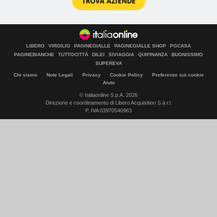
TROVA AZIENDE
LIBERO
VIRGILIO
PAGINEGIALLE
PAGINEGIALLE SHOP
PGCASA
PAGINEBIANCHE
TUTTOCITTÀ
DILEI
SIVIAGGIA
QUIFINANZA
BUONISSIMO
SUPEREVA
Chi siamo
Note Legali
Privacy
Cookie Policy
Preferenze sui cookie
Aiuto
© Italiaonline S.p.A. 2026
Direzione e coordinamento di Libero Acquisition S.á r.l.
P. IVA 03970540963