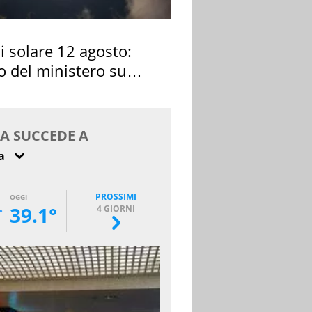
si solare 12 agosto:
o del ministero su
 osservarla