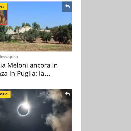
YLE
Messapica
ia Meloni ancora in
za in Puglia: la
ion scelta
TORIO