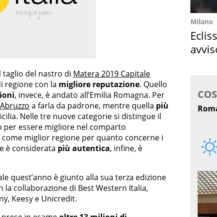
Milano
Eclis
avvis
come
l taglio del nastro di
Matera 2019 Capitale
di regione con la
migliore reputazione
. Quello
ioni
, invece, è andato all’Emilia Romagna. Per
Abruzzo
a farla da padrone, mentre quella
più
icilia. Nelle tre nuove categorie si distingue il
io per essere migliore nel comparto
a come miglior regione per quanto concerne i
he è considerata
più autentica
, infine, è
tale quest’anno è giunto alla sua terza edizione
n la collaborazione di Best Western Italia,
y, Keesy e Unicredit.