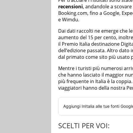
Per tracciare i risultati sono sta
recensioni
, andandole a scovare s
Booking.com, fino a Google, Exp
e Wimdu.
Dai dati raccolti ne emerge che l
aumento del 15 per cento, inoltre
il Premio Italia destinazione Digit
dell’edizione passata. Altro dato
dal primato come sito più usato p
Mentre i turisti più numerosi arr
che hanno lasciato il maggior num
più frequente in Italia è la coppia
viaggiatori hanno della nostra Pen
Aggiungi
InItalia
alle tue fonti Googl
SCELTI PER VOI: