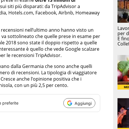
te prese in esame
oltre 13 milioni di
ui siti più disparati: da TripAdvisor a
edia, Hotels.com, Facebook, Airbnb, Homeaway
e recensioni nell’ultimo anno hanno visto un
 va sottolineato che quelle prese in esame per
ale 2018 sono state il doppio rispetto a quelle
 interessante è quello che vede Google scalzare
er le recensioni TripAdvisor.
ivano dalla Germania che sono anche quelli
ero di recensioni. La tipologia di viaggiatore
. Cresce anche l’opinione positiva che i
isola, con un più 2,5 per cento.
e preferite
Aggiungi