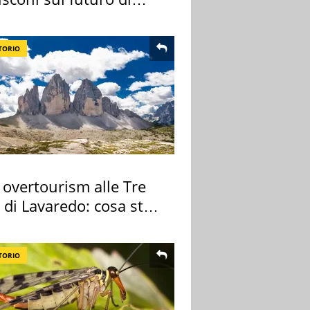
 Certosa
TORIO
 overtourism alle Tre
 di Lavaredo: cosa sta
edendo
TORIO