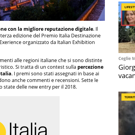
LIFEST
one con la migliore reputazione digitale
. Il
terza edizione del Premio Italia Destinazione
 Exerience organizzato da Italian Exhibition
Ceglie 
enti alle regioni italiane che si sono distinte
Giorg
stico. Si tratta di un contest sulla
percezione
Italia
. I premi sono stati assegnati in base ai
vacan
no anche commenti e recensioni. Sette le
locat
o state delle new entry per il 2018.
TERRI