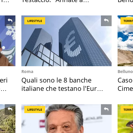
Positano a rompe er c..."
Villa
LIFESTYLE
TERRI
Roma
Belluno
eri
Quali sono le 8 banche
Caso
e
italiane che testano l'Euro
Cime
digitale
succ
LIFESTYLE
TERRI