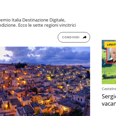
emio Italia Destinazione Digitale,
izione. Ecco le sette regioni vincitrici
CONDIVIDI
LIFEST
Castelr
Sergi
vacan
locat