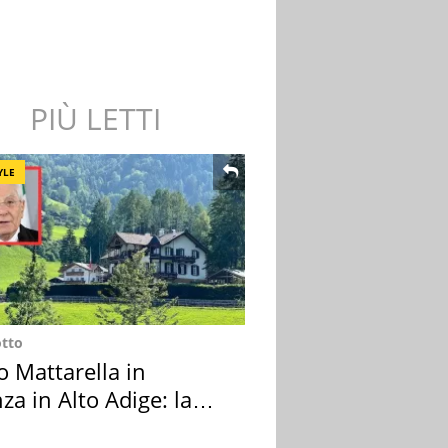
PIÙ LETTI
YLE
otto
o Mattarella in
za in Alto Adige: la
ion scelta