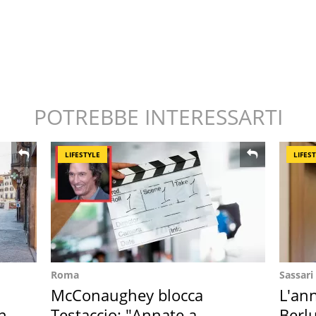
POTREBBE INTERESSARTI
LIFESTYLE
LIFES
Roma
Sassari
McConaughey blocca
L'ann
in
Testaccio: "Annate a
Berlu