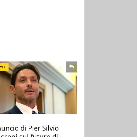
TYLE
uncio di Pier Silvio
sconi sul futuro di