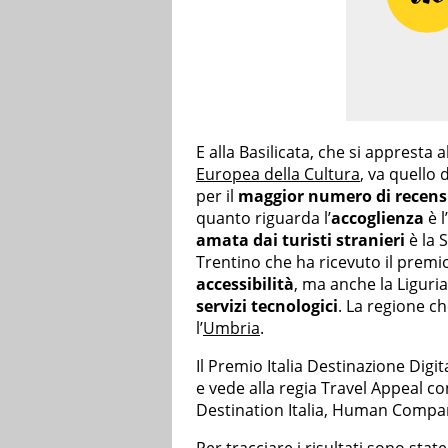
E alla Basilicata, che si appresta a
Europea della Cultura
, va quello 
per il
maggior numero di recens
quanto riguarda l’
accoglienza
è l’
amata dai turisti stranieri
è la S
Trentino che ha ricevuto il prem
accessibilità
, ma anche la Liguri
servizi tecnologici
. La regione c
l’
Umbria
.
Il Premio Italia Destinazione Digi
e vede alla regia Travel Appeal co
Destination Italia, Human Compan