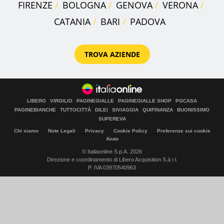
FIRENZE
BOLOGNA
GENOVA
VERONA
CATANIA
BARI
PADOVA
TROVA AZIENDE
LIBERO
VIRGILIO
PAGINEGIALLE
PAGINEGIALLE SHOP
PGCASA
PAGINEBIANCHE
TUTTOCITTÀ
DILEI
SIVIAGGIA
QUIFINANZA
BUONISSIMO
SUPEREVA
Chi siamo
Note Legali
Privacy
Cookie Policy
Preferenze sui cookie
Aiuto
© Italiaonline S.p.A. 2026
Direzione e coordinamento di Libero Acquisition S.á r.l.
P. IVA 03970540963