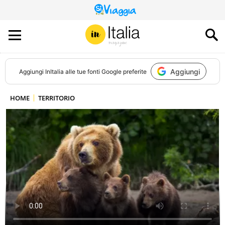
QUESTO
SITO
CONTRIBUISCE
ALL’AUDIENCE
DI
Aggiungi
Aggiungi
InItalia
alle tue fonti Google preferite
HOME
TERRITORIO