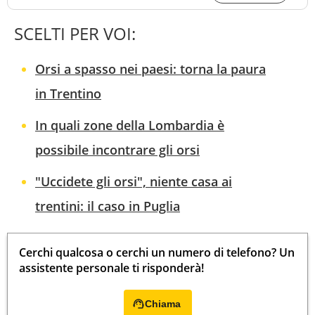
SCELTI PER VOI:
Orsi a spasso nei paesi: torna la paura
in Trentino
In quali zone della Lombardia è
possibile incontrare gli orsi
"Uccidete gli orsi", niente casa ai
trentini: il caso in Puglia
Cerchi qualcosa o cerchi un numero di telefono? Un
assistente personale ti risponderà!
Chiama