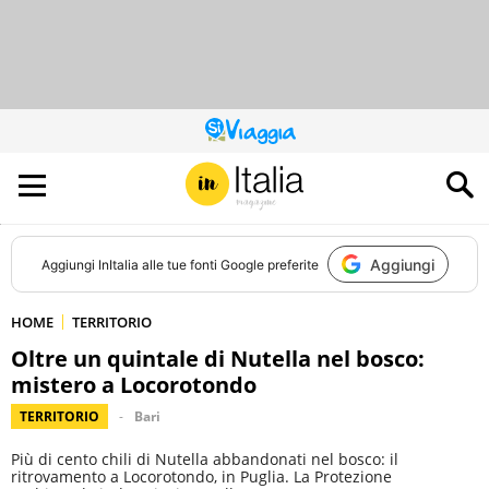
QUESTO
SITO
CONTRIBUISCE
ALL’AUDIENCE
DI
Aggiungi
Aggiungi
InItalia
alle tue fonti Google preferite
HOME
TERRITORIO
Oltre un quintale di Nutella nel bosco:
mistero a Locorotondo
TERRITORIO
Bari
Più di cento chili di Nutella abbandonati nel bosco: il
ritrovamento a Locorotondo, in Puglia. La Protezione