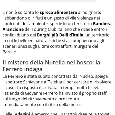
E non è soltanto lo
spreco alimentare
a indignare:
l’abbandono di rifiuti è un gesto di vile violenza nei
confronti dell’ambiente, specie in un territorio
Bandiera
Arancione
del Touring Club Italiano che ricade entro i
confini di uno dei
Borghi più Belli d’Italia
, un territorio
in cui le bellezze naturalistiche si accompagnano agli
scenari unici sugli ultimi contrafforti murgiani del
Barese.
Il mistero della Nutella nel bosco: la
Ferrero indaga
La
Ferrero
è stata subito contattata dal Nucleo, spiega
l’ispettore Schiavone a ‘Telebari’, per cercare di risolvere
il caso. La risposta è arrivata in tempi molto brevi:
l’azienda di
Giovanni Ferrero
ha inviato il proprio staff
sul luogo del ritrovamento e proceduto
immediatamente con il ritiro della merce.
Dalle
indagini
è emerso che i barattoli di Nutella trovati