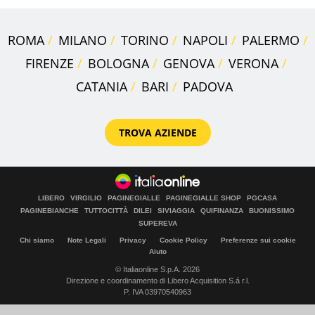
ROMA
MILANO
TORINO
NAPOLI
PALERMO
FIRENZE
BOLOGNA
GENOVA
VERONA
CATANIA
BARI
PADOVA
TROVA AZIENDE
LIBERO
VIRGILIO
PAGINEGIALLE
PAGINEGIALLE SHOP
PGCASA
PAGINEBIANCHE
TUTTOCITTÀ
DILEI
SIVIAGGIA
QUIFINANZA
BUONISSIMO
SUPEREVA
Chi siamo
Note Legali
Privacy
Cookie Policy
Preferenze sui cookie
Aiuto
© Italiaonline S.p.A. 2026
Direzione e coordinamento di Libero Acquisition S.á r.l.
P. IVA 03970540963