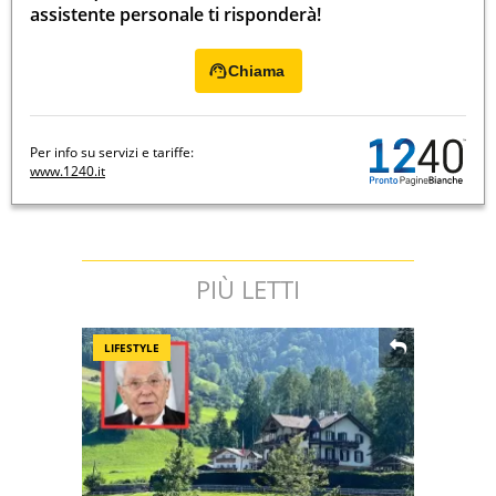
assistente personale ti risponderà!
Chiama
Per info su servizi e tariffe:
www.1240.it
PIÙ LETTI
LIFESTYLE