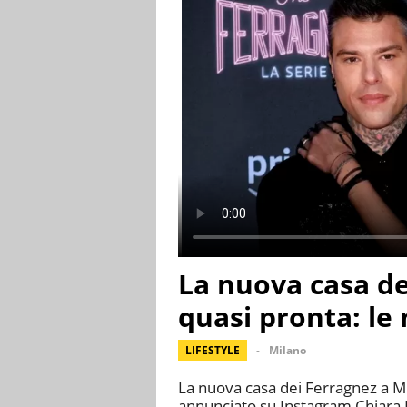
La nuova casa de
quasi pronta: le 
LIFESTYLE
Milano
La nuova casa dei Ferragnez a Mi
annunciato su Instagram Chiara F