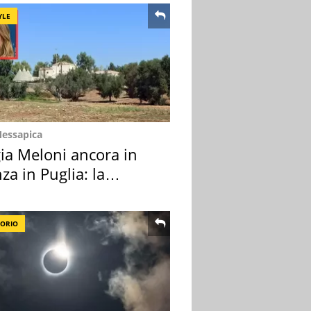
YLE
Messapica
ia Meloni ancora in
za in Puglia: la
ion scelta
TORIO