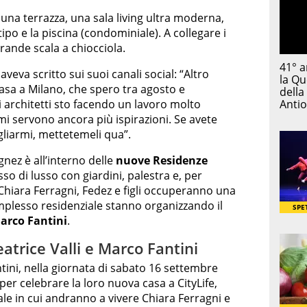
una terrazza, una sala living ultra moderna,
ipo e la piscina (condominiale). A collegare i
 grande scala a chiocciola.
veva scritto sui suoi canali social: “Altro
asa a Milano, che spero tra agosto e
 architetti sto facendo un lavoro molto
mi servono ancora più ispirazioni. Se avete
gliarmi, mettetemeli qua”.
nez è all’interno delle
nuove Residenze
so di lusso con giardini, palestra e, per
Chiara Ferragni, Fedez e figli occuperanno una
mplesso residenziale stanno organizzando il
Marco Fantini
.
eatrice Valli e Marco Fantini
tini, nella giornata di sabato 16 settembre
er celebrare la loro nuova casa a CityLife,
le in cui andranno a vivere Chiara Ferragni e