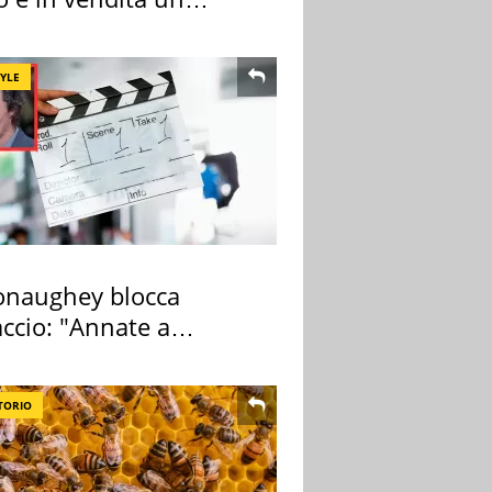
rtamento
TYLE
naughey blocca
ccio: "Annate a
ano a rompe er c..."
TORIO