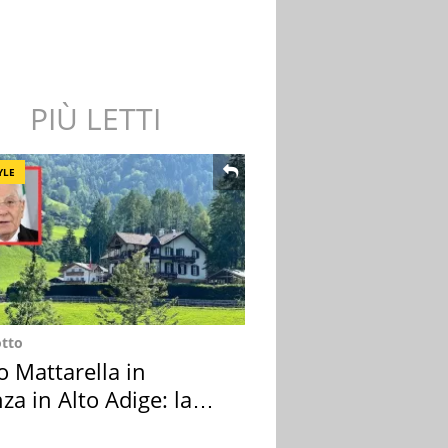
PIÙ LETTI
YLE
otto
o Mattarella in
za in Alto Adige: la
ion scelta