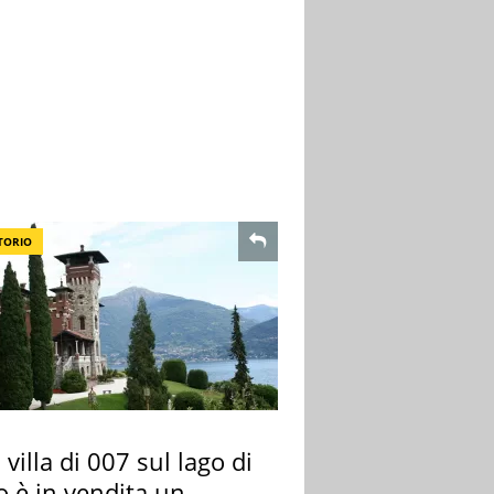
TORIO
 villa di 007 sul lago di
 è in vendita un