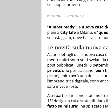
sull'appartamento
Pubblicato:
19 Settembre 2023
“
Almost ready
“: la
nuova casa d
piani a
City Life
a Milano, è “
quas
su Instagram, dove ha svelato nuov
Le novità sulla nuova ca
Alcuni dettagli della nuova casa d
mentre altri sono stati svelati d
post pubblicati lunedì 19 settemb
privati
, uno per ciascuno,
per i f
primogenito avrà una doccia e uno
l’imprenditrice digitale, sono anc
sarà invece rosa.
Altri particolari sono stati mostra
131design, a cui è stato affidato i
fatto su misura
“, ha spiegato se