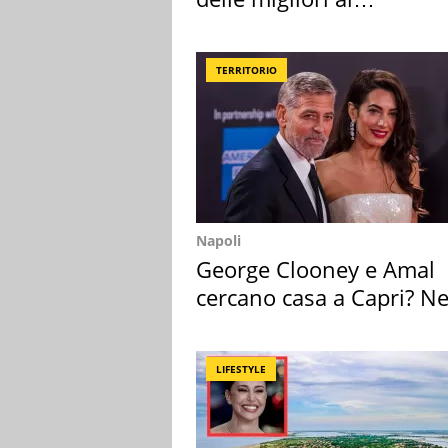
supermercato
TERRITORIO
Napoli
George Clooney e Amal
cercano casa a Capri? Ne
mirino una villa
LIFESTYLE