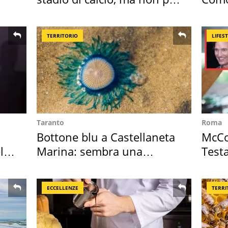
Roma e Lazio
appa
TERRITORIO
LIFES
Taranto
Roma
Bottone blu a Castellaneta
McCo
l
Marina: sembra una
Testa
medusa ma non lo è
Posit
ECCELLENZE
TERRI