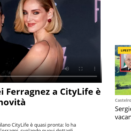
LIFEST
i Ferragnez a CityLife è
novità
Castelr
Sergi
vacan
locat
lano CityLife è quasi pronta: lo ha
erragni, svelando nuovi dettagli