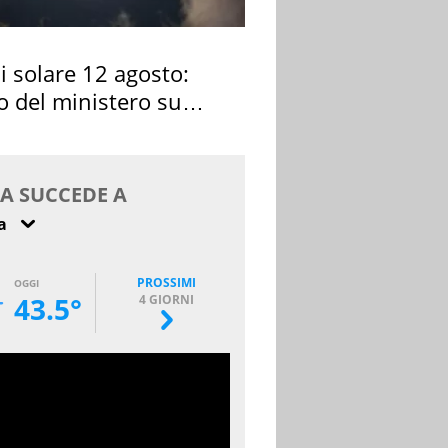
si solare 12 agosto:
o del ministero su
 osservarla