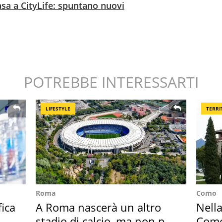
asa a CityLife: spuntano nuovi
POTREBBE INTERESSARTI
LIFESTYLE
TERRI
Roma
Como
fica
A Roma nascerà un altro
Nella
stadio di calcio, ma non per
Como