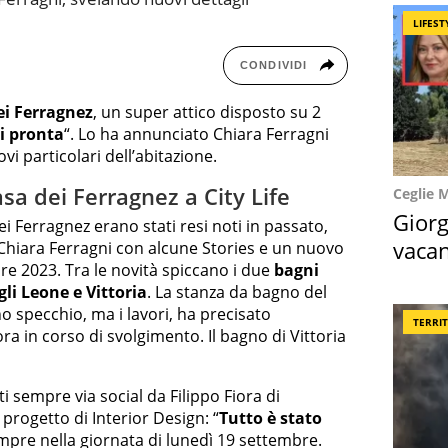
LIFEST
CONDIVIDI
ei Ferragnez
, un super attico disposto su 2
i pronta
“. Lo ha annunciato Chiara Ferragni
i particolari dell’abitazione.
sa dei Ferragnez a City Life
Ceglie 
Giorg
ei Ferragnez erano stati resi noti in passato,
vacan
a Chiara Ferragni con alcune Stories e un nuovo
re 2023. Tra le novità spiccano i due
bagni
locat
igli Leone e Vittoria
. La stanza da bagno del
 specchio, ma i lavori, ha precisato
TERRI
ora in corso di svolgimento. Il bagno di Vittoria
ti sempre via social da Filippo Fiora di
l progetto di Interior Design: “
Tutto è stato
mpre nella giornata di lunedì 19 settembre.