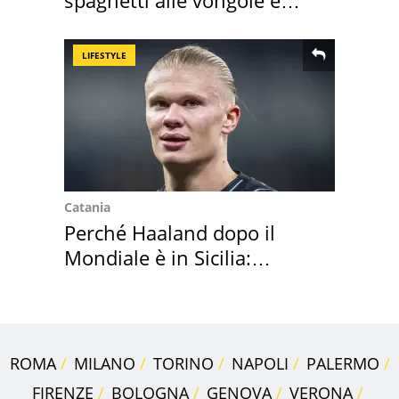
sautè di cozze
LIFESTYLE
Catania
Perché Haaland dopo il
Mondiale è in Sicilia:
vacanza ma non solo
ROMA
MILANO
TORINO
NAPOLI
PALERMO
FIRENZE
BOLOGNA
GENOVA
VERONA