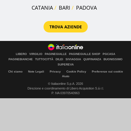
CATANIA
BARI
PADOVA
TROVA AZIENDE
LIBERO
VIRGILIO
PAGINEGIALLE
PAGINEGIALLE SHOP
PGCASA
PAGINEBIANCHE
TUTTOCITTÀ
DILEI
SIVIAGGIA
QUIFINANZA
BUONISSIMO
SUPEREVA
Chi siamo
Note Legali
Privacy
Cookie Policy
Preferenze sui cookie
Aiuto
© Italiaonline S.p.A. 2026
Direzione e coordinamento di Libero Acquisition S.á r.l.
P. IVA 03970540963