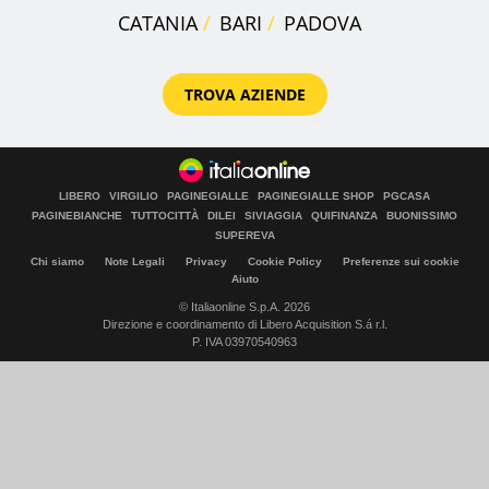
CATANIA
BARI
PADOVA
TROVA AZIENDE
LIBERO
VIRGILIO
PAGINEGIALLE
PAGINEGIALLE SHOP
PGCASA
PAGINEBIANCHE
TUTTOCITTÀ
DILEI
SIVIAGGIA
QUIFINANZA
BUONISSIMO
SUPEREVA
Chi siamo
Note Legali
Privacy
Cookie Policy
Preferenze sui cookie
Aiuto
© Italiaonline S.p.A. 2026
Direzione e coordinamento di Libero Acquisition S.á r.l.
P. IVA 03970540963