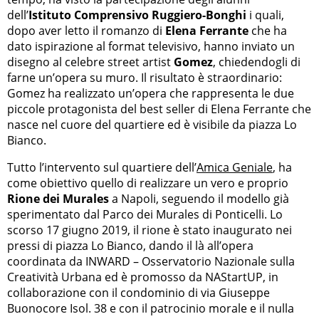
dell’
Istituto Comprensivo Ruggiero-Bonghi
i quali,
dopo aver letto il romanzo di
Elena Ferrante
che ha
dato ispirazione al format televisivo, hanno inviato un
disegno al celebre street artist
Gomez
, chiedendogli di
farne un’opera su muro. Il risultato è straordinario:
Gomez ha realizzato un’opera che rappresenta le due
piccole protagonista del best seller di Elena Ferrante che
nasce nel cuore del quartiere ed è visibile da piazza Lo
Bianco.
Tutto l’intervento sul quartiere dell’
Amica Geniale
, ha
come obiettivo quello di realizzare un vero e proprio
Rione dei Murales
a Napoli, seguendo il modello già
sperimentato dal Parco dei Murales di Ponticelli. Lo
scorso 17 giugno 2019, il rione è stato inaugurato nei
pressi di piazza Lo Bianco, dando il là all’opera
coordinata da INWARD – Osservatorio Nazionale sulla
Creatività Urbana ed è promosso da NAStartUP, in
collaborazione con il condominio di via Giuseppe
Buonocore Isol. 38 e con il patrocinio morale e il nulla