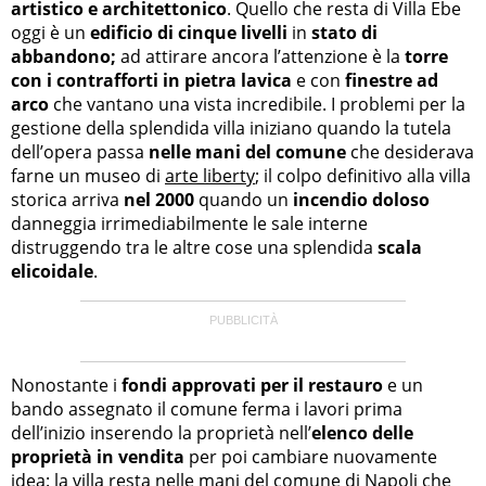
artistico e architettonico
. Quello che resta di Villa Ebe
oggi è un
edificio di cinque livelli
in
stato di
abbandono;
ad attirare ancora l’attenzione è la
torre
con i contrafforti in pietra lavica
e con
finestre ad
arco
che vantano una vista incredibile. I problemi per la
gestione della splendida villa iniziano quando la tutela
dell’opera passa
nelle mani del comune
che desiderava
farne un museo di
arte liberty
; il colpo definitivo alla villa
storica arriva
nel 2000
quando un
incendio doloso
danneggia irrimediabilmente le sale interne
distruggendo tra le altre cose una splendida
scala
elicoidale
.
Nonostante i
fondi approvati per il restauro
e un
bando assegnato il comune ferma i lavori prima
dell’inizio inserendo la proprietà nell’
elenco delle
proprietà in vendita
per poi cambiare nuovamente
idea: la villa resta nelle mani del comune di Napoli che