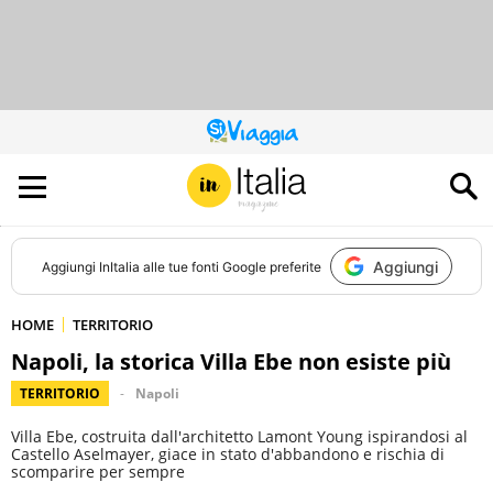
QUESTO
SITO
CONTRIBUISCE
ALL’AUDIENCE
DI
Aggiungi
Aggiungi
InItalia
alle tue fonti Google preferite
HOME
TERRITORIO
Napoli, la storica Villa Ebe non esiste più
TERRITORIO
Napoli
Villa Ebe, costruita dall'architetto Lamont Young ispirandosi al
Castello Aselmayer, giace in stato d'abbandono e rischia di
scomparire per sempre