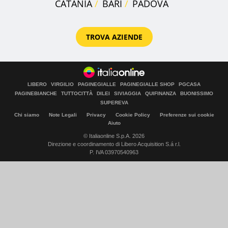
CATANIA
BARI
PADOVA
TROVA AZIENDE
LIBERO
VIRGILIO
PAGINEGIALLE
PAGINEGIALLE SHOP
PGCASA
PAGINEBIANCHE
TUTTOCITTÀ
DILEI
SIVIAGGIA
QUIFINANZA
BUONISSIMO
SUPEREVA
Chi siamo
Note Legali
Privacy
Cookie Policy
Preferenze sui cookie
Aiuto
© Italiaonline S.p.A. 2026
Direzione e coordinamento di Libero Acquisition S.á r.l.
P. IVA 03970540963