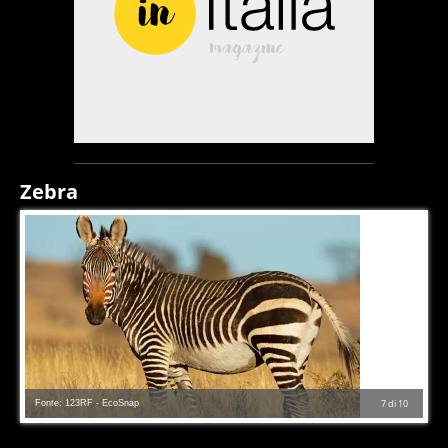
Zebra
Fonte: 123RF - EcoSnap
7
di
10