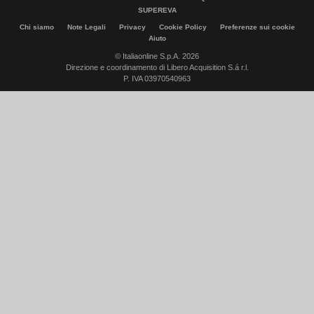
SUPEREVA
Chi siamo
Note Legali
Privacy
Cookie Policy
Preferenze sui cookie
Aiuto
© Italiaonline S.p.A. 2026
Direzione e coordinamento di Libero Acquisition S.á r.l.
P. IVA 03970540963