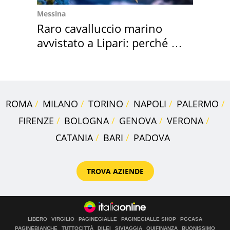
Messina
Raro cavalluccio marino
avvistato a Lipari: perché è
speciale
ROMA
MILANO
TORINO
NAPOLI
PALERMO
FIRENZE
BOLOGNA
GENOVA
VERONA
CATANIA
BARI
PADOVA
TROVA AZIENDE
LIBERO
VIRGILIO
PAGINEGIALLE
PAGINEGIALLE SHOP
PGCASA
PAGINEBIANCHE
TUTTOCITTÀ
DILEI
SIVIAGGIA
QUIFINANZA
BUONISSIMO