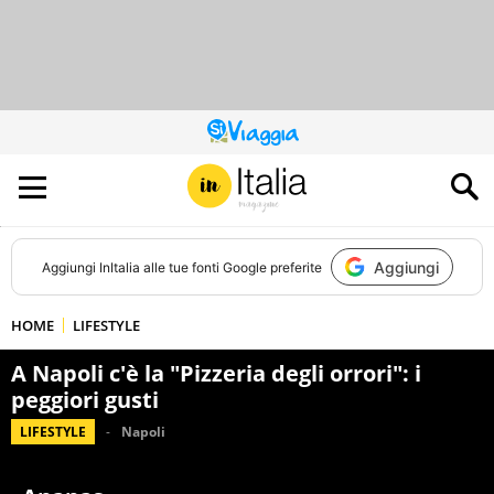
QUESTO
SITO
CONTRIBUISCE
ALL’AUDIENCE
DI
Aggiungi
Aggiungi
InItalia
alle tue fonti Google preferite
HOME
LIFESTYLE
A Napoli c'è la "Pizzeria degli orrori": i
peggiori gusti
LIFESTYLE
Napoli