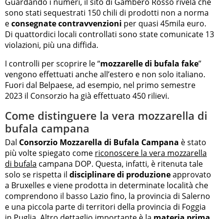
Guardando i numeri, il sito di Gambero Rosso rivela che
sono stati sequestrati 150 chili di prodotti non a norma
e
consegnate contravvenzioni
per quasi 45mila euro.
Di quattordici locali controllati sono state comunicate 13
violazioni, più una diffida.
I controlli per scoprire le “
mozzarelle di bufala fake
”
vengono effettuati anche all’estero e non solo italiano.
Fuori dal Belpaese, ad esempio, nel primo semestre
2023 il Consorzio ha già effettuato 450 rilievi.
Come distinguere la vera mozzarella di
bufala campana
Dal
Consorzio Mozzarella di Bufala Campana
è stato
più volte spiegato come
riconoscere la vera mozzarella
di bufala
campana DOP. Questa, infatti, è ritenuta tale
solo se rispetta il
disciplinare di produzione
approvato
a Bruxelles e viene prodotta in determinate località che
comprendono il basso Lazio fino, la provincia di Salerno
e una piccola parte di territori della provincia di Foggia
in Puglia. Altro dettaglio importante è la
materia prima