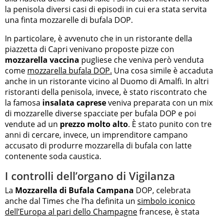
la penisola diversi casi di episodi in cui era stata servita
una finta mozzarelle di bufala DOP.
In particolare, è avvenuto che in un ristorante della
piazzetta di Capri venivano proposte pizze con
mozzarella vaccina
pugliese che veniva però venduta
come
mozzarella bufala DOP.
Una cosa simile è accaduta
anche in un ristorante vicino al Duomo di Amalfi. In altri
ristoranti della penisola, invece, è stato riscontrato che
la famosa
insalata caprese
veniva preparata con un mix
di mozzarelle diverse spacciate per bufala DOP e poi
vendute ad un
prezzo molto alto
. È stato punito con tre
anni di cercare, invece, un imprenditore campano
accusato di produrre mozzarella di bufala con latte
contenente soda caustica.
I controlli dell’organo di Vigilanza
La
Mozzarella di Bufala Campana
DOP, celebrata
anche dal Times che l’ha definita un
simbolo iconico
dell’Europa al pari dello Champagne
francese, è stata