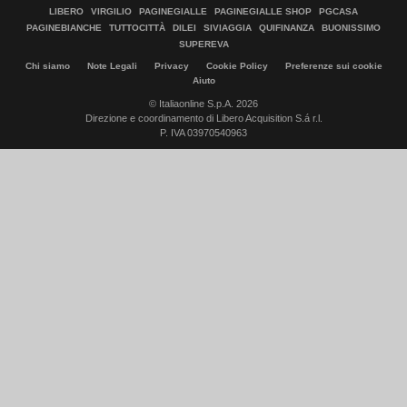
LIBERO
VIRGILIO
PAGINEGIALLE
PAGINEGIALLE SHOP
PGCASA
PAGINEBIANCHE
TUTTOCITTÀ
DILEI
SIVIAGGIA
QUIFINANZA
BUONISSIMO
SUPEREVA
Chi siamo
Note Legali
Privacy
Cookie Policy
Preferenze sui cookie
Aiuto
© Italiaonline S.p.A. 2026
Direzione e coordinamento di Libero Acquisition S.á r.l.
P. IVA 03970540963