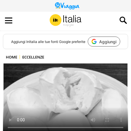
QUESTO
SITO
CONTRIBUISCE
ALL’AUDIENCE
DI
Aggiungi
Aggiungi
InItalia
alle tue fonti Google preferite
HOME
ECCELLENZE