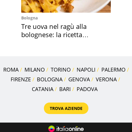
Bologna
Tre uova nel ragù alla
bolognese: la ricetta
"stellata" è un caso
ROMA
MILANO
TORINO
NAPOLI
PALERMO
FIRENZE
BOLOGNA
GENOVA
VERONA
CATANIA
BARI
PADOVA
TROVA AZIENDE