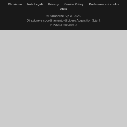
Chi siamo
Note Legali
Privacy
Cookie Policy
Preferenze sui cookie
Aiuto
© Italiaonline S.p.A. 2026
Direzione e coordinamento di Libero Acquisition S.á r.l.
P. IVA 03970540963