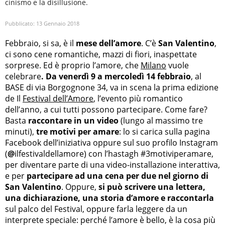
cinismo e la disillusione.
Pubblicato:
13 Gennaio 2018
Febbraio, si sa, è il
mese dell’amore
. C’è
San Valentino
,
ci sono cene romantiche, mazzi di fiori, inaspettate
sorprese. Ed è proprio l’amore, che
Milano
vuole
celebrare
. Da venerdì 9 a mercoledì 14 febbraio
, al
BASE di via Borgognone 34, va in scena la prima edizione
de Il
Festival dell’Amore
, l’evento più romantico
dell’anno, a cui tutti possono partecipare. Come fare?
Basta
raccontare in un video
(lungo al massimo tre
minuti),
tre motivi per amare
: lo si carica sulla pagina
Facebook dell’iniziativa oppure sul suo profilo Instagram
(
@
ilfestivaldellamore) con l’hastagh #3motiviperamare,
per diventare parte di una video-installazione interattiva,
e per
partecipare ad una cena per due nel giorno di
San Valentino
. Oppure,
si può scrivere una lettera,
una dichiarazione, una storia d’amore e raccontarla
sul palco del Festival, oppure farla leggere da un
interprete speciale: perché l’amore è bello, è la cosa più