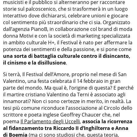
musicisti e il pubblico si alterneranno per raccontare
storie sul palcoscenico, che si trasformerà in un luogo
interattivo dove dichiararsi, celebrare unioni e giocare
col sentimento più straordinario che ci sia. Organizzato
dall’agenzia PianoB, in collaborazione col brand di moda
donna Motivi e con la società di marketing specializzata
in ambito culturale H+, il Festival è nato per affermare la
potenza dei sentimenti e della passione, e si pone come
una sorta di battaglia culturale contro il disincanto,
il cinismo e la disillusione
.
Si terrà, Il Festival dell’Amore, proprio nel mese di San
Valentino, una festa celebrata il 14 febbraio in gran
parte del mondo. Ma qual è, l’origine di questa? E perché
il martire cristiano Valentino da Terni è associato agli
innamorati? Non ci sono certezze in merito, in realtà. La
tesi più comune riconduce l’associazione al Circolo dello
scrittore e poeta inglese Geoffrey Chaucer che, nel
poema
Il Parlamento degli Uccelli
,
associa la ricorrenza
al fidanzamento tra Riccardo II d’Inghilterra e Anna
di Boemia
(ma ci sono studiosi che, questa teoria,