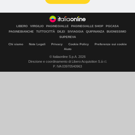
LIBERO
VIRGILIO
PAGINEGIALLE
PAGINEGIALLE SHOP
PGCASA
PAGINEBIANCHE
TUTTOCITTÀ
DILEI
SIVIAGGIA
QUIFINANZA
BUONISSIMO
SUPEREVA
Chi siamo
Note Legali
Privacy
Cookie Policy
Preferenze sui cookie
Aiuto
© Italiaonline S.p.A. 2026
Direzione e coordinamento di Libero Acquisition S.á r.l.
P. IVA 03970540963