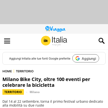
QUESTO
SITO
CONTRIBUISCE
ALL’AUDIENCE
DI
Aggiungi
Aggiungi
InItalia
alle tue fonti Google preferite
HOME
TERRITORIO
Milano Bike City, oltre 100 eventi per
celebrare la bicicletta
TERRITORIO
Milano
Dal 14 al 22 settembre, torna il primo festival urbano dedicato
alla mobilità su due ruote