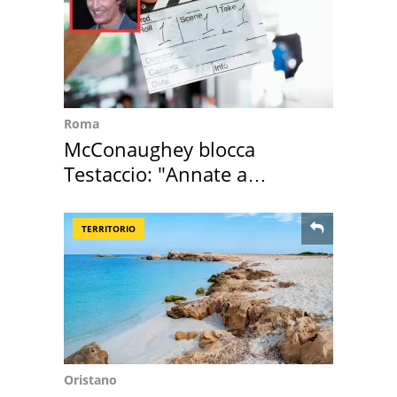
Roma
McConaughey blocca
Testaccio: "Annate a
Positano a rompe er c..."
TERRITORIO
Oristano