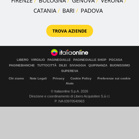
FIRENZE
BOLOGNA
GENOVA
VERONA
CATANIA
BARI
PADOVA
TROVA AZIENDE
LIBERO
VIRGILIO
PAGINEGIALLE
PAGINEGIALLE SHOP
PGCASA
PAGINEBIANCHE
TUTTOCITTÀ
DILEI
SIVIAGGIA
QUIFINANZA
BUONISSIMO
SUPEREVA
Chi siamo
Note Legali
Privacy
Cookie Policy
Preferenze sui cookie
Aiuto
© Italiaonline S.p.A. 2026
Direzione e coordinamento di Libero Acquisition S.á r.l.
P. IVA 03970540963