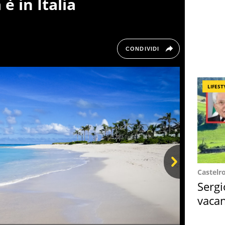
è in Italia
CONDIVIDI
LIFEST
Castelr
Next
Sergi
vacan
locat