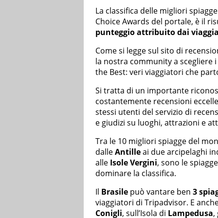
La classifica delle migliori spia
Choice Awards del portale, è il ri
punteggio attribuito dai viaggia
Come si legge sul sito di recensio
la nostra community a scegliere i 
the Best: veri viaggiatori che pa
Si tratta di un importante ricono
costantemente recensioni eccellent
stessi utenti del servizio di rece
e giudizi su luoghi, attrazioni e att
Tra le 10 migliori spiagge del mo
dalle
Antille
ai due arcipelaghi in
alle
Isole Vergini
, sono le spiagge
dominare la classifica.
Il
Brasile
può vantare ben
3 spia
viaggiatori di Tripadvisor. E anche
Conigli
, sull’Isola di
Lampedusa
,