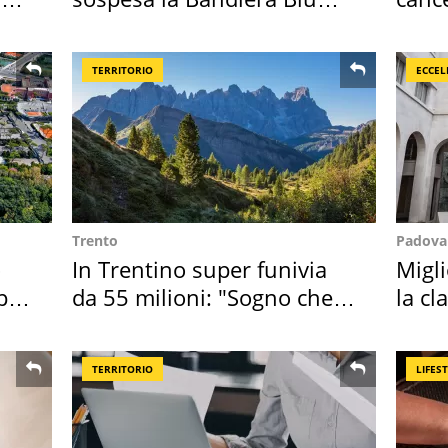
2026
Sud"
TERRITORIO
ECCEL
Trento
Padova
o
In Trentino super funivia
Migli
per
da 55 milioni: "Sogno che si
la cl
realizza"
2027
TERRITORIO
LIFES