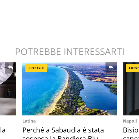
POTREBBE INTERESSARTI
LIFESTYLE
LIFES
Latina
Napoli
la
Perché a Sabaudia è stata
Bisio
in
sospesa la Bandiera Blu
cance