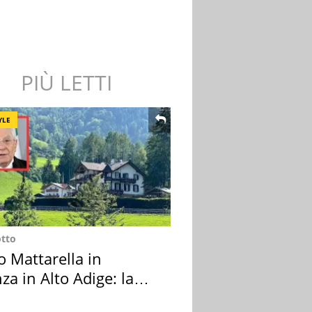
PIÙ LETTI
YLE
otto
o Mattarella in
za in Alto Adige: la
ion scelta