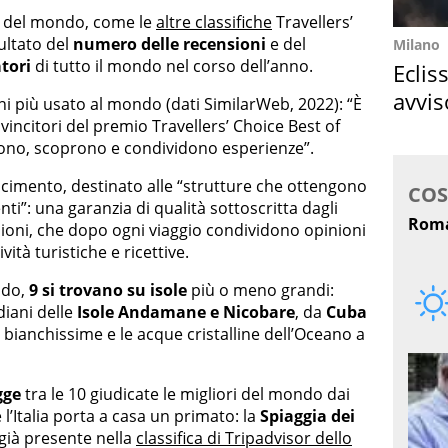
gge del mondo, come le
altre classifiche
Travellers’
sultato del
numero delle recensioni
e del
Milano
tori
di tutto il mondo nel corso dell’anno.
Eclis
avvis
ni più usato al mondo (dati SimilarWeb, 2022): “È
come
vincitori del premio Travellers’ Choice Best of
rtono, scoprono e condividono esperienze”.
scimento, destinato alle “strutture che ottengono
i”: una garanzia di qualità sottoscritta dagli
nsioni, che dopo ogni viaggio condividono opinioni
ività turistiche e ricettive.
ndo,
9 si trovano su isole
più o meno grandi:
diani delle
Isole Andamane e Nicobare
, da
Cuba
 bianchissime e le acque cristalline dell’Oceano a
gge
tra le 10 giudicate le migliori del mondo dai
 l’Italia porta a casa un primato: la
Spiaggia dei
 già presente nella
classifica di Tripadvisor dello