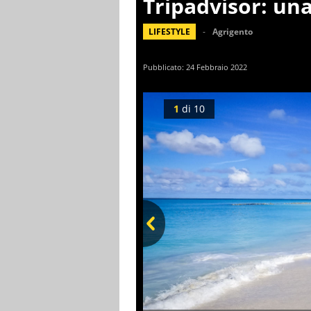
Tripadvisor: una 
LIFESTYLE
Agrigento
Pubblicato:
24 Febbraio 2022
1
di
10
Prev