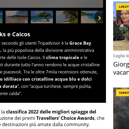
LIFEST
Next
ks e Caicos
o
secondo gli utenti Tripadvisor è la
Grace Bay
es, la più popolosa della divisione amministrativa
Ceglie 
te delle Isole Caicos. Il
clima tropicale
e le
Giorg
i durante tutto l'anno rendono le acque cristalline
vacan
 piacevoli. Tra le oltre 7mila recensioni ottenute,
locat
o idilliaco con cristalline acque blu e dolci
a dorata
”, con “acqua turchese, sempre pulita,
nte calda”.
TERRI
la
classifica 2022 delle migliori spiagge del
buzione dei premi
Travellers’ Choice Awards
, che
le destinazioni più amate dalla community.