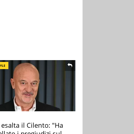
TYLE
 esalta il Cilento: "Ha
llato i pregiudizi sul