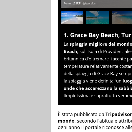
Fonte: 123RF - jpbarcelos
1. Grace Bay Beach, Tur
La
spiaggia migliore del mond
Beach
, sull’Isola di Providencial
britannica d'oltremare, facente par
temperature relativamente costant
della spiaggia di Grace Bay sempre
la spiaggia viene definita “un
luog
onde che accarezzano la sabbi
limpidissima e soprattutto verame
È stata pubblicata da
Tripadvisor
mondo
, secondo l’abituale attri
ogni anno il portale riconosce al