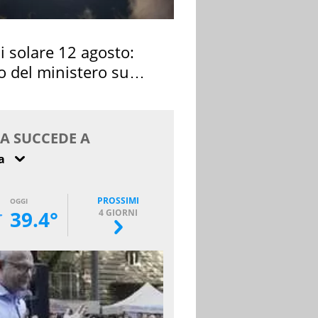
si solare 12 agosto:
o del ministero su
 osservarla