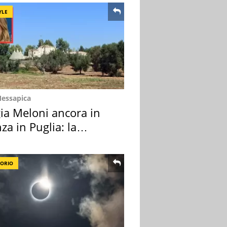
YLE
Messapica
ia Meloni ancora in
za in Puglia: la
ion scelta
TORIO