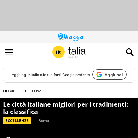
QUESTO
SITO
CONTRIBUISCE
ALL’AUDIENCE
DI
Aggiungi
Aggiungi
InItalia
alle tue fonti Google preferite
HOME
ECCELLENZE
Le città italiane migliori per i tradimenti:
la classifica
ECCELLENZE
Roma