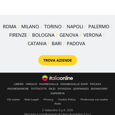
l'ha comprato
ROMA
MILANO
TORINO
NAPOLI
PALERMO
FIRENZE
BOLOGNA
GENOVA
VERONA
CATANIA
BARI
PADOVA
TROVA AZIENDE
LIBERO
VIRGILIO
PAGINEGIALLE
PAGINEGIALLE SHOP
PGCASA
PAGINEBIANCHE
TUTTOCITTÀ
DILEI
SIVIAGGIA
QUIFINANZA
BUONISSIMO
SUPEREVA
Chi siamo
Note Legali
Privacy
Cookie Policy
Preferenze sui cookie
Aiuto
© Italiaonline S.p.A. 2026
Direzione e coordinamento di Libero Acquisition S.á r.l.