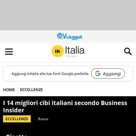
QUESTO
SITO
CONTRIBUISCE
ALL’AUDIENCE
DI
Aggiungi
Aggiungi
InItalia
alle tue fonti Google preferite
HOME
ECCELLENZE
I 14 migliori cibi italiani secondo Business
Insider
ECCELLENZE
Roma