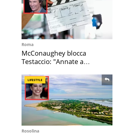
Roma
McConaughey blocca
Testaccio: "Annate a
Positano a rompe er c..."
LIFESTYLE
Rosolina