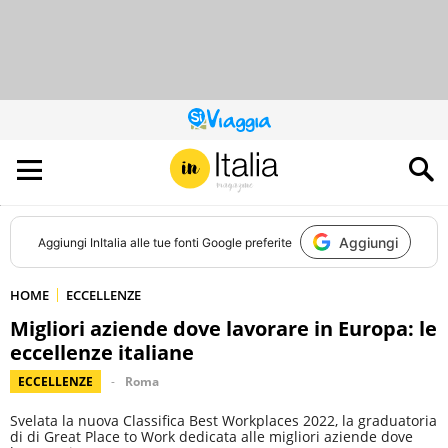
QUESTO
SITO
CONTRIBUISCE
ALL’AUDIENCE
DI
Aggiungi
Aggiungi
InItalia
alle tue fonti Google preferite
HOME
ECCELLENZE
Migliori aziende dove lavorare in Europa: le
eccellenze italiane
ECCELLENZE
Roma
Svelata la nuova Classifica Best Workplaces 2022, la graduatoria
di di Great Place to Work dedicata alle migliori aziende dove