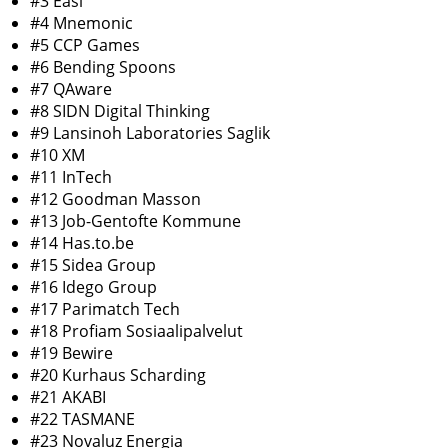
#3 Easi
#4 Mnemonic
#5 CCP Games
#6 Bending Spoons
#7 QAware
#8 SIDN Digital Thinking
#9 Lansinoh Laboratories Saglik
#10 XM
#11 InTech
#12 Goodman Masson
#13 Job-Gentofte Kommune
#14 Has.to.be
#15 Sidea Group
#16 Idego Group
#17 Parimatch Tech
#18 Profiam Sosiaalipalvelut
#19 Bewire
#20 Kurhaus Scharding
#21 AKABI
#22 TASMANE
#23 Novaluz Energia