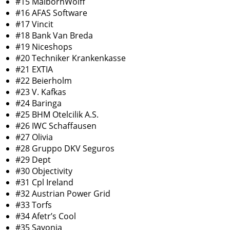
#15 MaibornWolff
#16 AFAS Software
#17 Vincit
#18 Bank Van Breda
#19 Niceshops
#20 Techniker Krankenkasse
#21 EXTIA
#22 Beierholm
#23 V. Kafkas
#24 Baringa
#25 BHM Otelcilik A.S.
#26 IWC Schaffausen
#27 Olivia
#28 Gruppo DKV Seguros
#29 Dept
#30 Objectivity
#31 Cpl Ireland
#32 Austrian Power Grid
#33 Torfs
#34 Afetr’s Cool
#35 Savonia