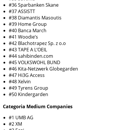
#36 Sparbanken Skane
#37 ASSISTT
#38 Diamantis Masoutis
#39 Home Group
#40 Banca March
#41 Woodie’s
#42 Blachotrapez Sp. z o.o
#43 TAPE A L’OEIL
#44 sahibinden.com
#45 VOLKSWOHL BUND
#46 Kita-Netzwerk Globegarden
#47 Hi3G Access
#48 Xelvin
#49 Tyrens Group
#50 Kindergarden
Categoria Medium Companies
#1 UMB AG
#2 XM