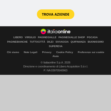
TROVA AZIENDE
LIBERO
VIRGILIO
PAGINEGIALLE
PAGINEGIALLE SHOP
PGCASA
PAGINEBIANCHE
TUTTOCITTÀ
DILEI
SIVIAGGIA
QUIFINANZA
BUONISSIMO
SUPEREVA
Chi siamo
Note Legali
Privacy
Cookie Policy
Preferenze sui cookie
Aiuto
© Italiaonline S.p.A. 2026
Direzione e coordinamento di Libero Acquisition S.á r.l.
P. IVA 03970540963