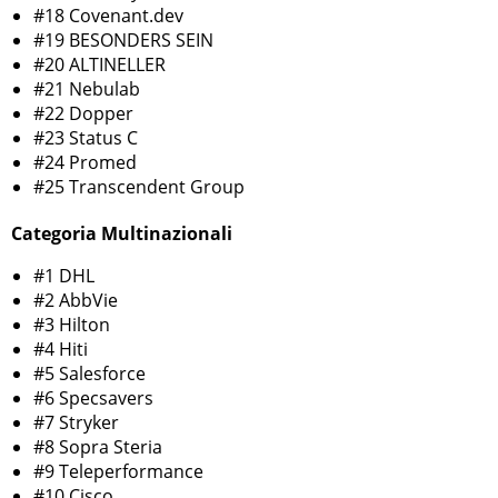
#18 Covenant.dev
#19 BESONDERS SEIN
#20 ALTINELLER
#21 Nebulab
#22 Dopper
#23 Status C
#24 Promed
#25 Transcendent Group
Categoria Multinazionali
#1 DHL
#2 AbbVie
#3 Hilton
#4 Hiti
#5 Salesforce
#6 Specsavers
#7 Stryker
#8 Sopra Steria
#9 Teleperformance
#10 Cisco