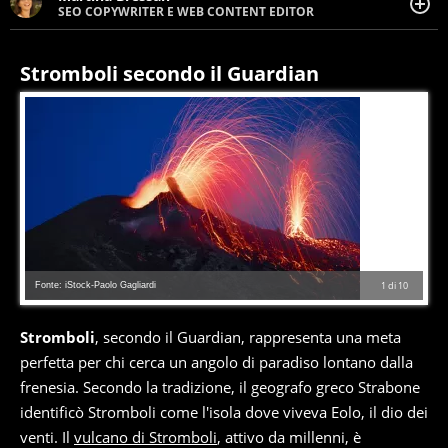
SEO COPYWRITER E WEB CONTENT EDITOR
Appassionata di viaggi, di trail running e di yoga, ama
scoprire nuovi posti e nuove culture. Curiosa,
determinata e intraprendente adora leggere ma
Stromboli secondo il Guardian
soprattutto scrivere.
Fonte: iStock-Paolo Gagliardi
1
di
10
Stromboli
, secondo il Guardian, rappresenta una meta
perfetta per chi cerca un angolo di paradiso lontano dalla
frenesia. Secondo la tradizione, il geografo greco Strabone
identificò Stromboli come l'isola dove viveva Eolo, il dio dei
venti. Il
vulcano di Stromboli
, attivo da millenni, è