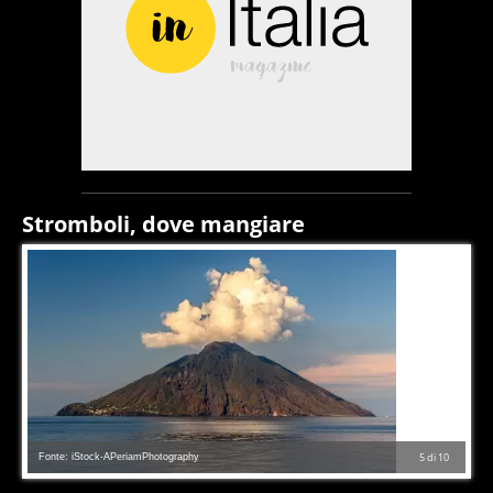
Stromboli, dove mangiare
Fonte: iStock-APeriamPhotography
5
di
10