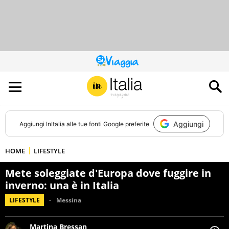
QUESTO
SITO
CONTRIBUISCE
ALL’AUDIENCE
DI
Aggiungi
Aggiungi
InItalia
alle tue fonti Google preferite
HOME
LIFESTYLE
Mete soleggiate d'Europa dove fuggire in
inverno: una è in Italia
LIFESTYLE
Messina
Martina Bressan