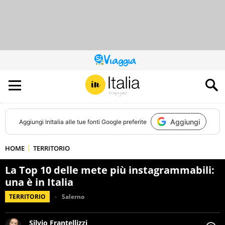
QUESTO
SITO
CONTRIBUISCE
ALL’AUDIENCE
DI
Aggiungi
Aggiungi
InItalia
alle tue fonti Google preferite
HOME
TERRITORIO
La Top 10 delle mete più instagrammabili:
una è in Italia
TERRITORIO
Salerno
Silvio Frantellizzi