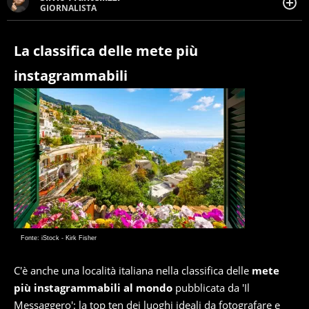
GIORNALISTA
Giornalista pubblicista. Da oltre dieci anni si occupa di
informazione sul web, scrivendo di sport, attualità,
cronaca, motori, spettacolo e videogame.
La classifica delle mete più
instagrammabili
Fonte: iStock - Kirk Fisher
C'è anche una località italiana nella classifica delle
mete
più instagrammabili al mondo
pubblicata da 'Il
Messaggero': la top ten dei luoghi ideali da fotografare e