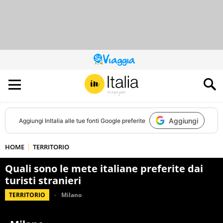
QUESTO
SITO
CONTRIBUISCE
ALL’AUDIENCE
DI
Aggiungi
Aggiungi
InItalia
alle tue fonti Google preferite
HOME
TERRITORIO
Quali sono le mete italiane preferite dai
turisti stranieri
TERRITORIO
Milano