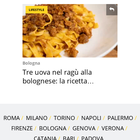
LIFESTYLE
Bologna
Tre uova nel ragù alla
bolognese: la ricetta
"stellata" è un caso
ROMA
MILANO
TORINO
NAPOLI
PALERMO
FIRENZE
BOLOGNA
GENOVA
VERONA
CATANIA
BARI
PADOVA