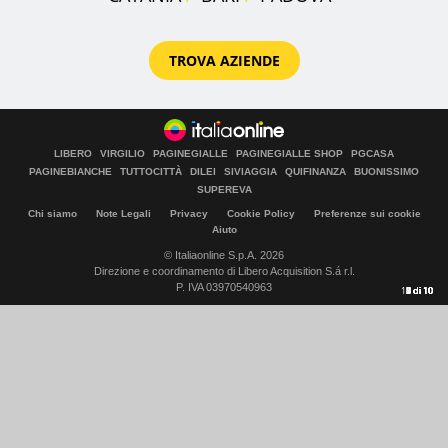
TROVA AZIENDE
LIBERO
VIRGILIO
PAGINEGIALLE
PAGINEGIALLE SHOP
PGCASA
PAGINEBIANCHE
TUTTOCITTÀ
DILEI
SIVIAGGIA
QUIFINANZA
BUONISSIMO
SUPEREVA
Chi siamo
Note Legali
Privacy
Cookie Policy
Preferenze sui cookie
Aiuto
© Italiaonline S.p.A. 2026
Direzione e coordinamento di Libero Acquisition S.á r.l.
P. IVA 03970540963
10
1
2
3
4
5
6
7
8
9
di
di
di
di
di
di
di
di
di
di
10
10
10
10
10
10
10
10
10
10