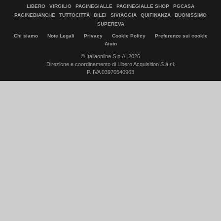
LIBERO
VIRGILIO
PAGINEGIALLE
PAGINEGIALLE SHOP
PGCASA
PAGINEBIANCHE
TUTTOCITTÀ
DILEI
SIVIAGGIA
QUIFINANZA
BUONISSIMO
SUPEREVA
Chi siamo
Note Legali
Privacy
Cookie Policy
Preferenze sui cookie
Aiuto
© Italiaonline S.p.A. 2026
Direzione e coordinamento di Libero Acquisition S.á r.l.
P. IVA 03970540963