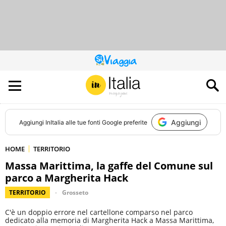
QUESTO
SITO
CONTRIBUISCE
ALL’AUDIENCE
DI
Aggiungi
Aggiungi
InItalia
alle tue fonti Google preferite
HOME
TERRITORIO
Massa Marittima, la gaffe del Comune sul
parco a Margherita Hack
TERRITORIO
Grosseto
C'è un doppio errore nel cartellone comparso nel parco
dedicato alla memoria di Margherita Hack a Massa Marittima,