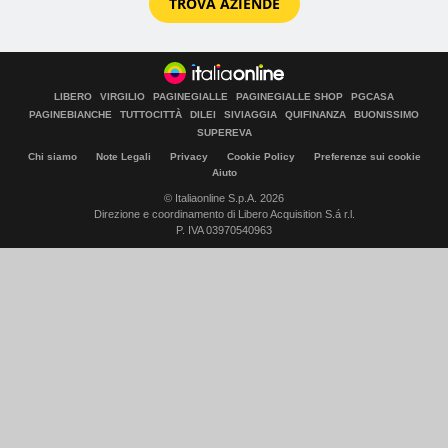
TROVA AZIENDE
LIBERO
VIRGILIO
PAGINEGIALLE
PAGINEGIALLE SHOP
PGCASA
PAGINEBIANCHE
TUTTOCITTÀ
DILEI
SIVIAGGIA
QUIFINANZA
BUONISSIMO
SUPEREVA
Chi siamo
Note Legali
Privacy
Cookie Policy
Preferenze sui cookie
Aiuto
© Italiaonline S.p.A. 2026
Direzione e coordinamento di Libero Acquisition S.á r.l.
P. IVA 03970540963