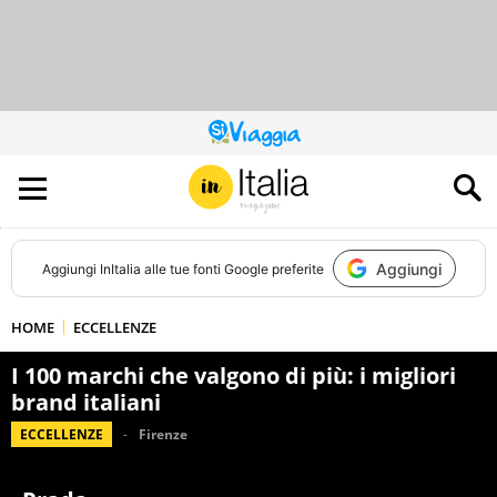
QUESTO
SITO
CONTRIBUISCE
ALL’AUDIENCE
DI
Aggiungi
Aggiungi
InItalia
alle tue fonti Google preferite
HOME
ECCELLENZE
I 100 marchi che valgono di più: i migliori
brand italiani
ECCELLENZE
Firenze