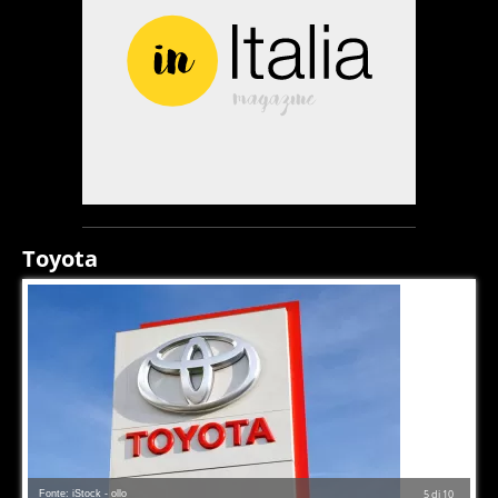
Toyota
Fonte: iStock - ollo
5
di
10