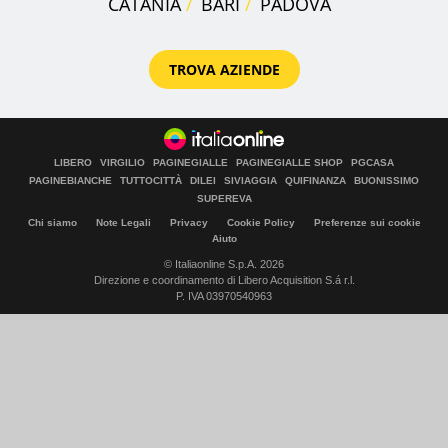
CATANIA
BARI
PADOVA
TROVA AZIENDE
LIBERO
VIRGILIO
PAGINEGIALLE
PAGINEGIALLE SHOP
PGCASA
PAGINEBIANCHE
TUTTOCITTÀ
DILEI
SIVIAGGIA
QUIFINANZA
BUONISSIMO
SUPEREVA
Chi siamo
Note Legali
Privacy
Cookie Policy
Preferenze sui cookie
Aiuto
© Italiaonline S.p.A. 2026
Direzione e coordinamento di Libero Acquisition S.á r.l.
P. IVA 03970540963