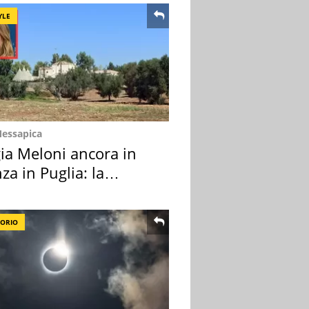
YLE
Messapica
ia Meloni ancora in
za in Puglia: la
ion scelta
TORIO