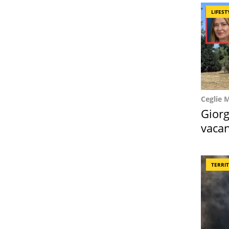
LIFEST
Ceglie 
Giorg
vacan
locat
TERRI