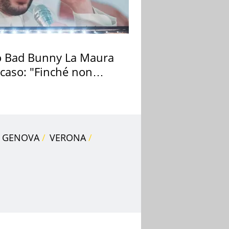
 Bad Bunny La Maura
 caso: "Finché non
pa il morto"
GENOVA
VERONA