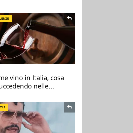
tivo
LENZE
me vino in Italia, cosa
succedendo nelle
re cantine
TYLE