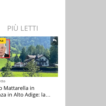
PIÙ LETTI
YLE
otto
o Mattarella in
za in Alto Adige: la
ion scelta