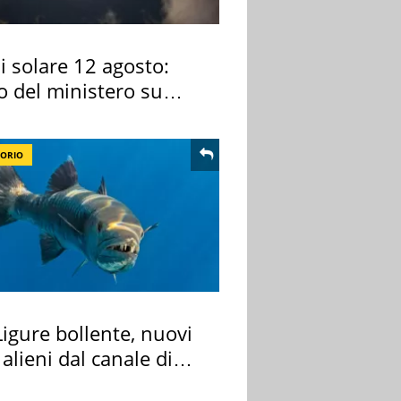
si solare 12 agosto:
o del ministero su
 osservarla
TORIO
igure bollente, nuovi
 alieni dal canale di