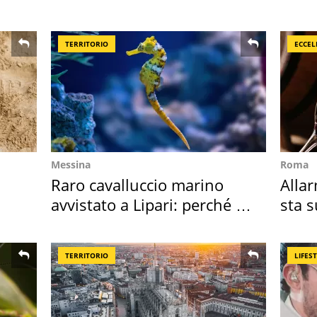
assegnata
spor
TERRITORIO
ECCEL
Messina
Roma
Raro cavalluccio marino
Allar
avvistato a Lipari: perché è
sta 
speciale
nost
TERRITORIO
LIFES