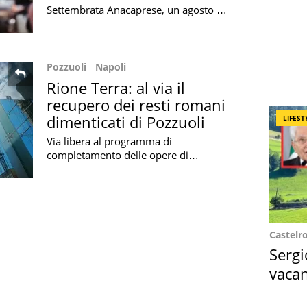
Settembrata Anacaprese, un agosto di
sapori e tradizioni in provincia di
Napoli
Pozzuoli
Napoli
Rione Terra: al via il
recupero dei resti romani
dimenticati di Pozzuoli
LIFEST
Via libera al programma di
completamento delle opere di
recupero del Rione Terra, cuore più
antico di Pozzuoli
Castelr
Sergi
vacan
locat