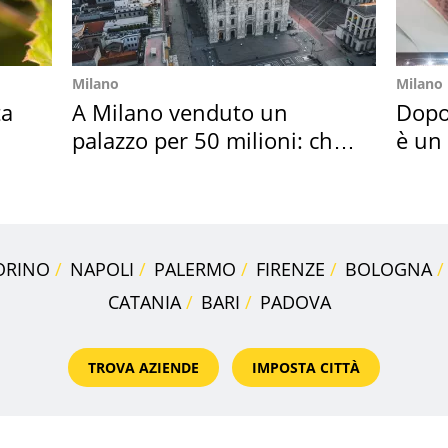
Milano
Milano
ta
A Milano venduto un
Dopo
palazzo per 50 milioni: chi
è un
l'ha comprato
scap
ORINO
NAPOLI
PALERMO
FIRENZE
BOLOGNA
CATANIA
BARI
PADOVA
TROVA AZIENDE
IMPOSTA CITTÀ