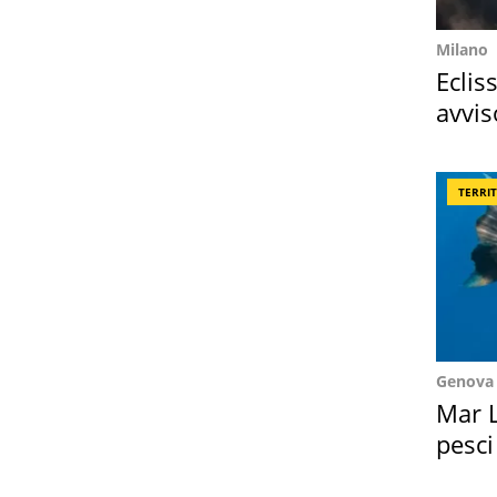
Milano
Eclis
avvis
come
TERRI
Genova
Mar L
pesci
Suez