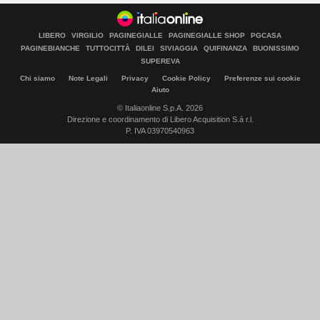
LIBERO
VIRGILIO
PAGINEGIALLE
PAGINEGIALLE SHOP
PGCASA
PAGINEBIANCHE
TUTTOCITTÀ
DILEI
SIVIAGGIA
QUIFINANZA
BUONISSIMO
SUPEREVA
Chi siamo
Note Legali
Privacy
Cookie Policy
Preferenze sui cookie
Aiuto
© Italiaonline S.p.A. 2026
Direzione e coordinamento di Libero Acquisition S.á r.l.
P. IVA 03970540963