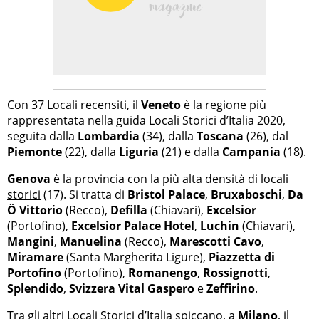
Con 37 Locali recensiti, il
Veneto
è la regione più
rappresentata nella guida Locali Storici d’Italia 2020,
seguita dalla
Lombardia
(34), dalla
Toscana
(26), dal
Piemonte
(22), dalla
Liguria
(21) e dalla
Campania
(18).
Genova
è la provincia con la più alta densità di
locali
storici
(17). Si tratta di
Bristol Palace
,
Bruxaboschi
,
Da
Ö Vittorio
(Recco),
Defilla
(Chiavari),
Excelsior
(Portofino),
Excelsior Palace Hotel
,
Luchin
(Chiavari),
Mangini
,
Manuelina
(Recco),
Marescotti Cavo
,
Miramare
(Santa Margherita Ligure),
Piazzetta di
Portofino
(Portofino),
Romanengo
,
Rossignotti
,
Splendido
,
Svizzera Vital Gaspero
e
Zeffirino
.
Tra gli altri Locali Storici d’Italia spiccano, a
Milano
, il