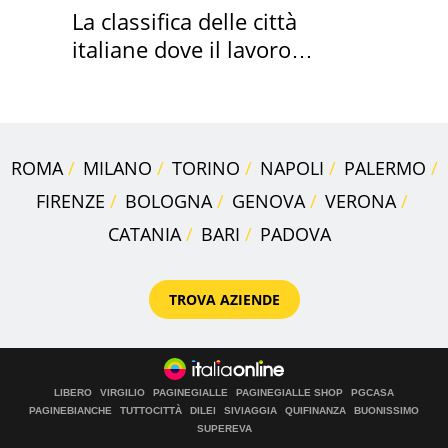
La classifica delle città
italiane dove il lavoro
cresce di più
ROMA
MILANO
TORINO
NAPOLI
PALERMO
FIRENZE
BOLOGNA
GENOVA
VERONA
CATANIA
BARI
PADOVA
TROVA AZIENDE
LIBERO
VIRGILIO
PAGINEGIALLE
PAGINEGIALLE SHOP
PGCASA
PAGINEBIANCHE
TUTTOCITTÀ
DILEI
SIVIAGGIA
QUIFINANZA
BUONISSIMO
SUPEREVA