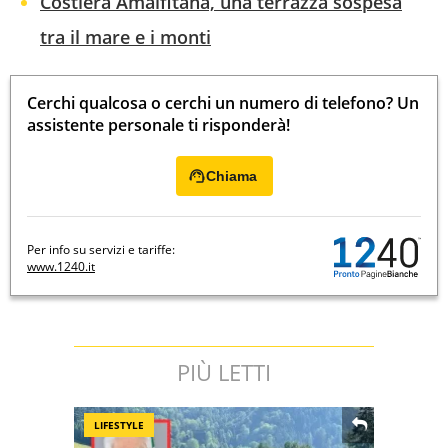
Costiera Amalfitana, una terrazza sospesa
tra il mare e i monti
Cerchi qualcosa o cerchi un numero di telefono? Un
assistente personale ti risponderà!
Chiama
Per info su servizi e tariffe:
www.1240.it
PIÙ LETTI
LIFESTYLE