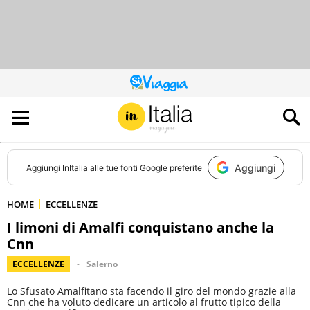
QUESTO
SITO
CONTRIBUISCE
ALL’AUDIENCE
DI
Aggiungi
Aggiungi
InItalia
alle tue fonti Google preferite
HOME
ECCELLENZE
I limoni di Amalfi conquistano anche la
Cnn
ECCELLENZE
Salerno
Lo Sfusato Amalfitano sta facendo il giro del mondo grazie alla
Cnn che ha voluto dedicare un articolo al frutto tipico della