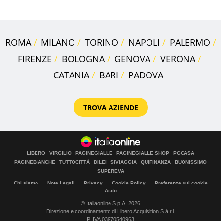
ROMA
MILANO
TORINO
NAPOLI
PALERMO
FIRENZE
BOLOGNA
GENOVA
VERONA
CATANIA
BARI
PADOVA
TROVA AZIENDE
LIBERO
VIRGILIO
PAGINEGIALLE
PAGINEGIALLE SHOP
PGCASA
PAGINEBIANCHE
TUTTOCITTÀ
DILEI
SIVIAGGIA
QUIFINANZA
BUONISSIMO
SUPEREVA
Chi siamo
Note Legali
Privacy
Cookie Policy
Preferenze sui cookie
Aiuto
© Italiaonline S.p.A. 2026
Direzione e coordinamento di Libero Acquisition S.á r.l.
P. IVA 03970540963