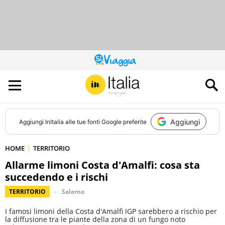
QUESTO
SITO
CONTRIBUISCE
ALL’AUDIENCE
DI
Aggiungi
Aggiungi
InItalia
alle tue fonti Google preferite
HOME
TERRITORIO
Allarme limoni Costa d'Amalfi: cosa sta
succedendo e i rischi
TERRITORIO
Salerno
I famosi limoni della Costa d'Amalfi IGP sarebbero a rischio per
la diffusione tra le piante della zona di un fungo noto