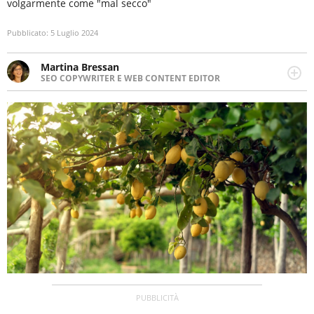
volgarmente come "mal secco"
Pubblicato:
5 Luglio 2024
Martina Bressan
SEO COPYWRITER E WEB CONTENT EDITOR
Appassionata di viaggi, di trail running e di yoga, ama
scoprire nuovi posti e nuove culture. Curiosa,
determinata e intraprendente adora leggere ma
soprattutto scrivere.