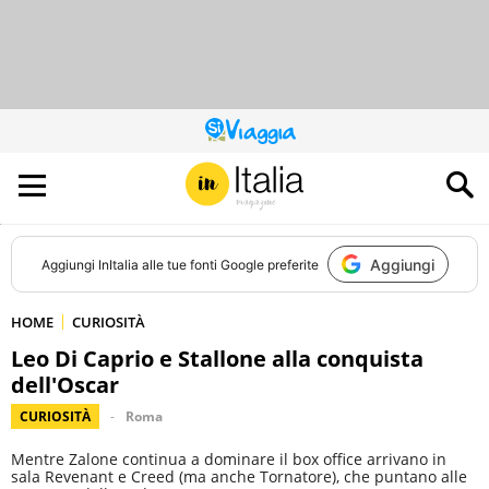
QUESTO
SITO
CONTRIBUISCE
ALL’AUDIENCE
DI
Aggiungi
Aggiungi
InItalia
alle tue fonti Google preferite
HOME
CURIOSITÀ
Leo Di Caprio e Stallone alla conquista
dell'Oscar
CURIOSITÀ
Roma
Mentre Zalone continua a dominare il box office arrivano in
sala Revenant e Creed (ma anche Tornatore), che puntano alle