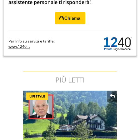
assistente personale ti risponderà!
Chiama
Per info su servizi e tariffe:
www.1240.it
PIÙ LETTI
LIFESTYLE