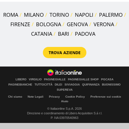
ROMA
MILANO
TORINO
NAPOLI
PALERMO
FIRENZE
BOLOGNA
GENOVA
VERONA
CATANIA
BARI
PADOVA
TROVA AZIENDE
LIBERO
VIRGILIO
PAGINEGIALLE
PAGINEGIALLE SHOP
PGCASA
PAGINEBIANCHE
TUTTOCITTÀ
DILEI
SIVIAGGIA
QUIFINANZA
BUONISSIMO
SUPEREVA
Chi siamo
Note Legali
Privacy
Cookie Policy
Preferenze sui cookie
Aiuto
© Italiaonline S.p.A. 2026
Direzione e coordinamento di Libero Acquisition S.á r.l.
P. IVA 03970540963